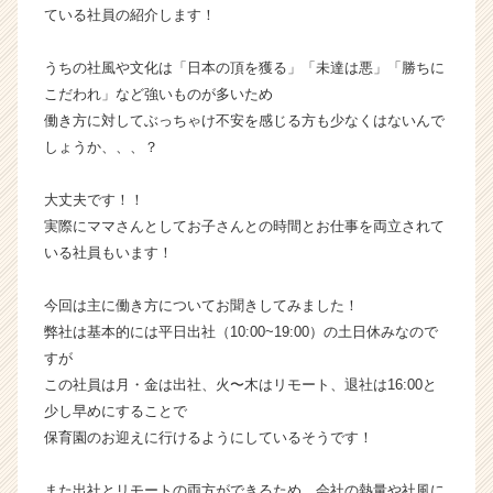
ている社員の紹介します！
ー・
成
長
うちの社風や文化は「日本の頂を獲る」「未達は悪」「勝ちに
企
こだわれ」など強いものが多いため
業
働き方に対してぶっちゃけ不安を感じる方も少なくはないんで
か
しょうか、、、？
ら
ス
大丈夫です！！
カ
実際にママさんとしてお子さんとの時間とお仕事を両立されて
ウ
ト
いる社員もいます！
が
届
今回は主に働き方についてお聞きしてみました！
く
弊社は基本的には平日出社（10:00~19:00）の土日休みなので
就
すが
活
この社員は月・金は出社、火〜木はリモート、退社は16:00と
サ
少し早めにすることで
イ
ト
保育園のお迎えに行けるようにしているそうです！
チ
ア
また出社とリモートの両方ができるため、会社の熱量や社風に