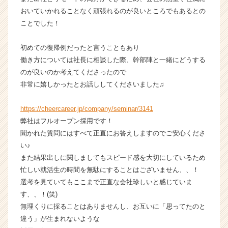
キ
おいていかれることなく頑張れるのが良いところでもあるとの
ャ
ことでした！
リ
ア
初めての復帰例だったと言うこともあり
（C
h
働き方については社長に相談した際、幹部陣と一緒にどうする
e
のが良いのか考えてくださったので
e
非常に嬉しかったとお話ししてくださいました♫
r
C
https://cheercareer.jp/company/seminar/3141
a
弊社はフルオープン採用です！
r
聞かれた質問にはすべて正直にお答えしますのでご安心くださ
e
e
い♪
r）
また結果出しに関しましてもスピード感を大切にしているため
忙しい就活生の時間を無駄にすることはございません、、！
選考を見ていてもここまで正直な会社珍しいと感じていま
す、、！(笑)
無理くりに採ることはありませんし、お互いに「思ってたのと
違う」が生まれないような