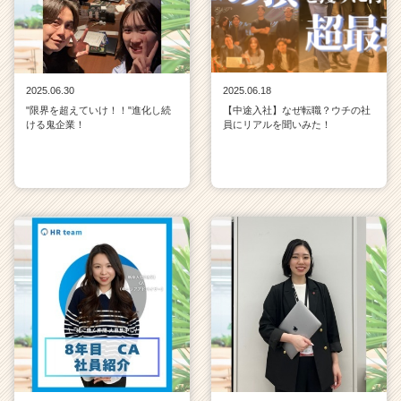
2025.06.30
2025.06.18
"限界を超えていけ！！"進化し続
【中途入社】なぜ転職？ウチの社
ける鬼企業！
員にリアルを聞いみた！