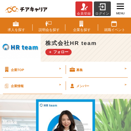
MENU
会員登録
ログイン
【入
社
8
求人を
探す
説明会を
探す
企業を
探す
就職
イベント
年
目】
株式会社HR team
マ
＋ フォロー
マ
さ
ん
>
>
企業TOP
募集
C
A
の
>
>
企業情報
メンバー
働
き
方・
社
員
紹
介！！