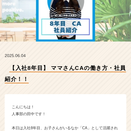
【株
式
会
社
H
R
t
e
a
2025.06.04
m
の
【入社8年目】 ママさんCAの働き方・社員
タ
イ
紹介！！
ム
ラ
イ
ン】
|
こんにちは！
ベ
人事部の田中です！
ン
チ
本日は入社8年目、お子さんがいるなか「CA」として活躍され
ャ