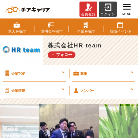
MENU
会員登録
ログイン
新
卒
入
求人を
探す
説明会を
探す
企業を
探す
就職
イベント
社
も
株式会社HR team
大
＋ フォロー
活
躍！
仲
>
>
企業TOP
募集
間
を
勝
>
>
企業情報
メンバー
た
せ
ろ！！
【株
式
会
社