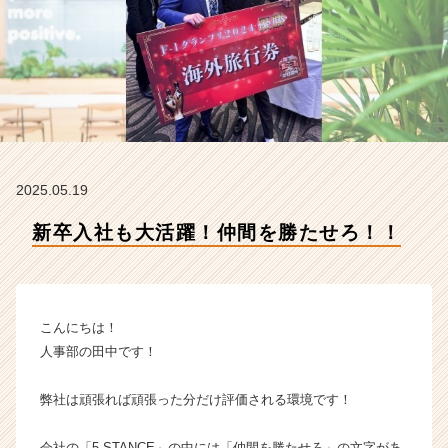
H
R
t
e
a
m
の
タ
イ
2025.05.19
ム
ラ
新卒入社も大活躍！仲間を勝たせろ！！
イ
ン】
|
ベ
ン
こんにちは！
チ
人事部の田中です！
ャ
ー・
弊社は頑張れば頑張った分だけ評価される環境です！
成
長
企
会社の「5 STANCE」の中には「仲間を勝たせろ」の文字があ