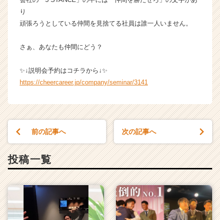
業
り
か
頑張ろうとしている仲間を見捨てる社員は誰一人いません。
ら
ス
さぁ、あなたも仲間にどう？
カ
ウ
✨↓説明会予約はコチラから↓✨
ト
が
https://cheercareer.jp/company/seminar/3141
届
く
就
活
前の記事へ
次の記事へ
サ
イ
ト
投稿一覧
チ
ア
キ
ャ
リ
ア