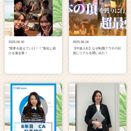
（C
h
e
e
r
C
a
2025.06.30
2025.06.18
r
"限界を超えていけ！！"進化し続
【中途入社】なぜ転職？ウチの社
e
ける鬼企業！
員にリアルを聞いみた！
e
r）