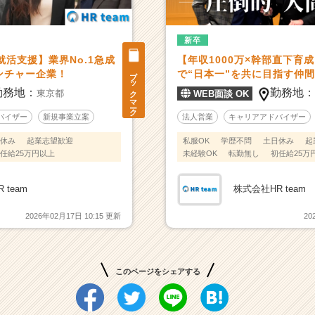
新卒
就活支援】業界No.1急成
【年収1000万×幹部直下育成】
ブックマーク
ンチャー企業！
で“日本一”を共に目指す仲
勤務地：
勤務地
東京都
WEB面談 OK
バイザー
新規事業立案
法人営業
キャリアアドバイザー
休み
起業志望歓迎
私服OK
学歴不問
土日休み
起
任給25万円以上
未経験OK
転勤無し
初任給25万
 team
株式会社HR team
2026年02月17日 10:15 更新
20
このページをシェアする