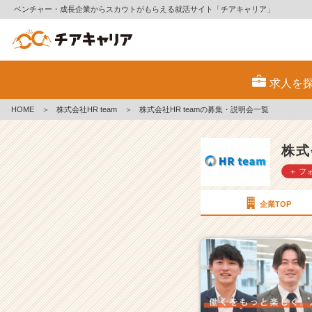
ベンチャー・成長企業からスカウトがもらえる就活サイト「チアキャリア」
株
式
求人を
会
社
HOME
＞
株式会社HR team
＞
株式会社HR teamの募集・説明会一覧
H
R
t
株式
e
＋ フ
a
m
の
企業TOP
採
用/
求
人
一
覧
-