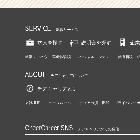
中！
働
く
に
SERVICE
挑
就職サービス
む
ベ
求人を探す
説明会を探す
企業
ン
チ
就活ノウハウ
選考体験談
スペシャルコンテンツ
就活相談
ャ
ー
ABOUT
企
チアキャリアについて
業！
|
チアキャリアとは
ベ
ン
会社概要
ニュースルーム
メディア出演・掲載
プライバシー
チ
ャ
ー・
CheerCareer SNS
成
チアキャリアからの発信
長
企