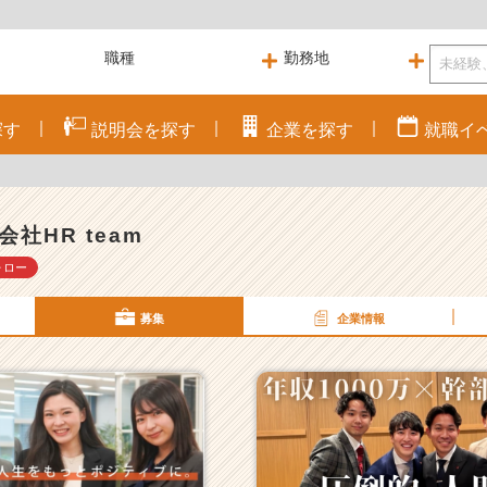
探す
説明会を
探す
企業を
探す
就職
イ
会社HR team
ォロー
募集
企業情報