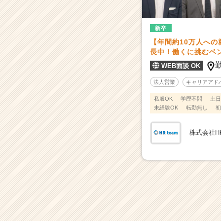
【年
間
約
新卒
1
【年間約10万人への
0
長中！働くに挑むベ
万
WEB面談 OK
人
へ
法人営業
キャリアアド
の
就
私服OK
学歴不問
土日
未経験OK
転勤無し
初
活
支
援】
株式会社HR
業
界
N
o.
1
急
成
長