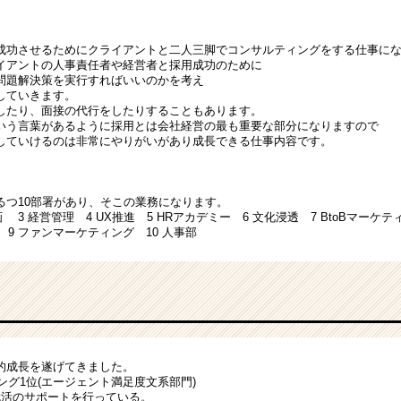
成功させるためにクライアントと二人三脚でコンサルティングをする仕事に
イアントの人事責任者や経営者と採用成功のために
問題解決策を実行すればいいのかを考え
していきます。
したり、面接の代行をしたりすることもあります。
いう言葉があるように採用とは会社経営の最も重要な部分になりますので
していけるのは非常にやりがいがあり成長できる仕事内容です。
るつ10部署があり、そこの業務になります。
画 3 経営管理 4 UX推進 5 HRアカデミー 6 文化浸透 7 BtoBマーケ
v 9 ファンマーケティング 10 人事部
的成長を遂げてきました。
キング1位(エージェント満足度文系部門)
就活のサポートを行っている。