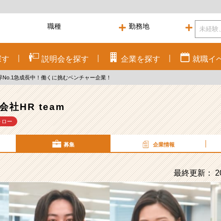
探す
説明会を
探す
企業を
探す
就職
イ
界No.1急成長中！働くに挑むベンチャー企業！
会社HR team
ォロー
募集
企業情報
最終更新： 20