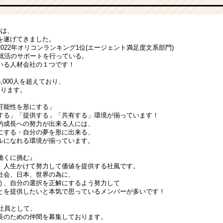
)は、
を遂げてきました。
022年オリコンランキング1位(エージェント満足度文系部門)
へ就活のサポートを行っている。
いる人材会社の１つです！
,000人を超えており、
誇ります。
可能性を形にする」
する」「提供する」「共有する」環境が揃っています！
的成長への努力が出来る人には、
にする・自分の夢を形に出来る、
ルになれる環境が揃っています。
働くに挑む』
、人生かけて努力して価値を提供する社風です。
社会、日本、世界の為に、
う、自分の選択を正解にするよう努力して
とを提供したいと本気で思っているメンバーが多いです！
社員として、
長のための仲間を募集しております。