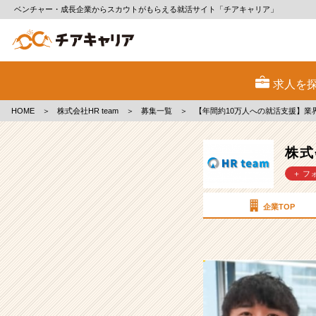
ベンチャー・成長企業からスカウトがもらえる就活サイト「チアキャリア」
株
式
求人を
会
社
HOME
＞
株式会社HR team
＞
募集一覧
＞
【年間約10万人への就活支援】業
HR
team
の
株式
採
＋ フ
用/
求
人
企業TOP
-
【年
間
約
10
万
人