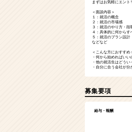
まずはお気軽にエント
＜面談内容＞
１：就活の概念
２：就活の市場感
３：就活のやり方・段
４：具体的に何からす
５：就活のプラン設計
などなど
＜こんな方におすすめ
・何から始めればいい
・他の就活生はどうい
・自分に合う会社が分
募集要項
給与・報酬