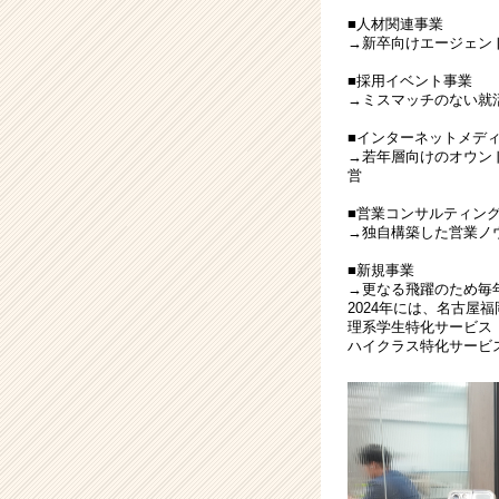
く
■人材関連事業
就
→新卒向けエージェン
活
■採用イベント事業
サ
→ミスマッチのない就活
イ
ト
■インターネットメデ
→若年層向けのオウンド
チ
営
ア
キ
■営業コンサルティン
ャ
→独自構築した営業ノ
リ
■新規事業
ア
→更なる飛躍のため毎
（CheerCareer）
2024年には、名古屋
理系学生特化サービス
ハイクラス特化サービ