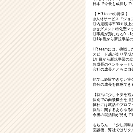
日本で今最も成長して
【 HR teamの特徴 】
◎人材サービス『ジョ
◎内定獲得率90％以上
◎セグメント特化型マッ
◎事業が形になる0→
◎1年目から新規事業
HR teamには、挑
スピード感があり早期
1年目から新規事業の
急成長のベンチャーと
会社の成長とともに自
他では経験できない実
自分の成長を体感でき
【就活に少し不安を抱
個別での面談機会を用
弊社には就活のプロフ
就活に関するあらゆる
今後の就活軸が見えて
もちろん、「少し興味
面談後、弊社ではリク