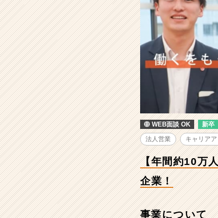
へ
の
就
活
支
援】
業
界
No.1
急
成
長
WEB面談 OK
新卒
中！
働
法人営業
キャリアア
く
に
【年間約10万
挑
む
企業！
ベ
ン
チ
事業について