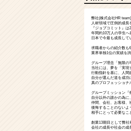
ャ
ー
企
弊社(株式会社HR team
業！
人材領域で圧倒的成長
|
『ジョブコミット』は2
ベ
年間約10万人の学生
ン
日本で今最も成長して
チ
求職者からの紹介数も6
ャ
業界単独1位の実績を
ー・
成
グループ理念「無限の
当社には、夢を「実現
長
行動指針を基に、人間
企
自分が選んだ道を成功
業
真のプロフェッショナ
か
グループミッション『
ら
自分以外の誰かの為に
ス
仲間、会社、お客様、
カ
後悔することのないよ
ウ
相手にとって必要なこ
ト
創業13期目として弊社
が
会社の成長や社会の成
届