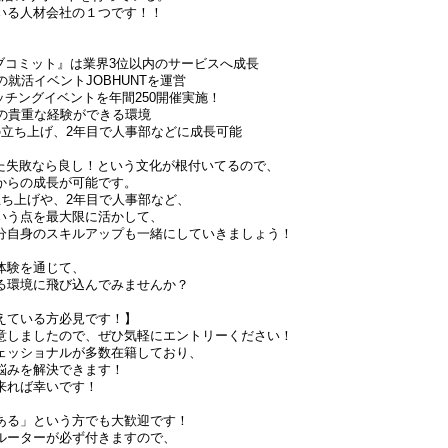
いる人材会社の１つです！！
ブコミット』は業界3位以内のサービスへ成長
の就活イベントJOBHUNTを運営
チングイベントを年間250開催実施！
1の貴重な経験ができる環境
の立ち上げ、2年目で人事部などに成長可能
戦した失敗なら良し！という文化が根付いてるので、
からの成長が可能です。
立ち上げや、2年目で人事部など、
いう点を最大限に活かして、
分自身のスキルアップも⼀緒にしていきましょう！
体験を通じて、
る環境に飛び込んでみませんか？
えている方必見です！】
意しましたので、ぜひ気軽にエントリーください！
ェッショナルが多数在籍しており、
悩みを解決できます！
来れば幸いです！
ある」という方でも大歓迎です！
ルーターが必ず付きますので、