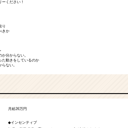
リーください！
取り
べきか
＞
のか分からない。
った動きをしているのか
からない。
月給26万円
◆インセンティブ