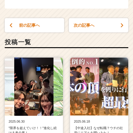
前の記事へ
次の記事へ
投稿一覧
2025.06.30
2025.06.18
"限界を超えていけ！！"進化し続
【中途入社】なぜ転職？ウチの社
ける鬼企業！
員にリアルを聞いみた！