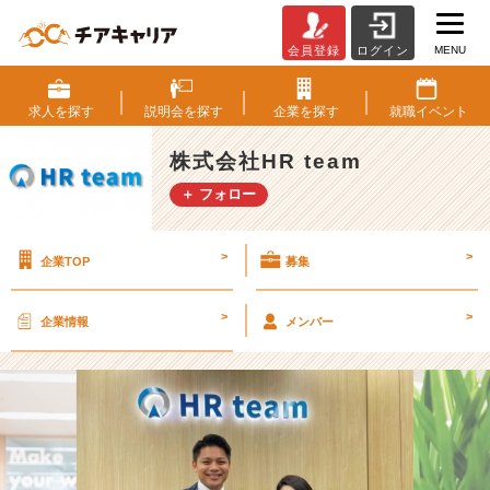
MENU
会員登録
ログイン
就
活
ス
求人を
探す
説明会を
探す
企業を
探す
就職
イベント
ー
ツ
株式会社HR team
卒
＋ フォロー
業
し
た
>
>
企業TOP
募集
ら…？
#
社
>
>
企業情報
メンバー
会
人
デ
ビ
ュ
ー
コ