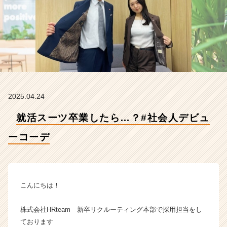
ー
デ
【株
式
会
社
H
R
t
2025.04.24
e
a
就活スーツ卒業したら…？#社会人デビュ
m
の
ーコーデ
タ
イ
ム
ラ
イ
こんにちは！
ン】
|
株式会社HRteam 新卒リクルーティング本部で採用担当をし
ベ
ております
ン