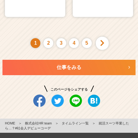
1
2
3
4
5
仕事をみる
このページをシェアする
HOME
＞
株式会社HR team
＞
タイムライン一覧
＞
就活スーツ卒業した
ら…？#社会人デビューコーデ