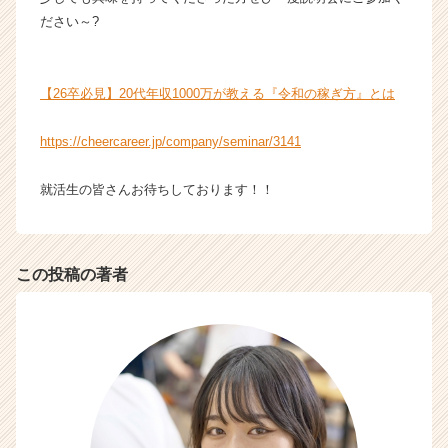
チ
ださい～?
ア
キ
ャ
【26卒必見】20代年収1000万が教える『令和の稼ぎ方』とは
リ
ア
（C
https://cheercareer.jp/company/seminar/3141
h
e
就活生の皆さんお待ちしております！！
e
r
C
a
この投稿の著者
r
e
e
r）