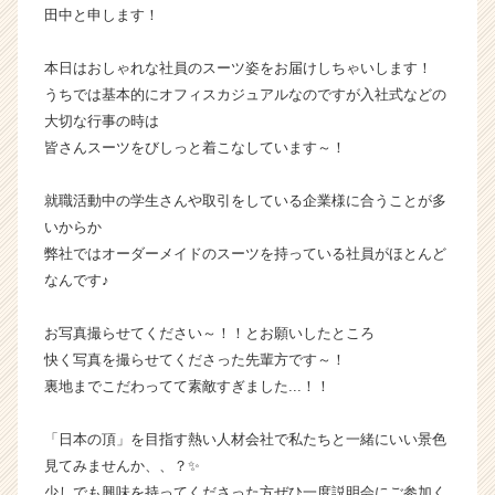
田中と申します！
チ
ャ
ー・
本日はおしゃれな社員のスーツ姿をお届けしちゃいします！
成
うちでは基本的にオフィスカジュアルなのですが入社式などの
長
大切な行事の時は
企
皆さんスーツをびしっと着こなしています～！
業
か
就職活動中の学生さんや取引をしている企業様に合うことが多
ら
いからか
ス
カ
弊社ではオーダーメイドのスーツを持っている社員がほとんど
ウ
なんです♪
ト
が
お写真撮らせてください～！！とお願いしたところ
届
快く写真を撮らせてくださった先輩方です～！
く
裏地までこだわってて素敵すぎました...！！
就
活
サ
「日本の頂」を目指す熱い人材会社で私たちと一緒にいい景色
イ
見てみませんか、、？✨
ト
少しでも興味を持ってくださった方ぜひ一度説明会にご参加く