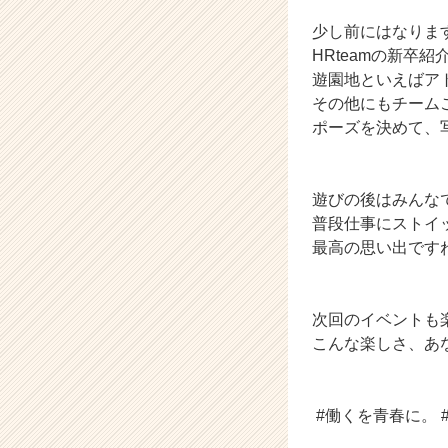
ー・
成
少し前にはなりま
長
HRteamの新卒
企
遊園地といえばア
業
その他にもチーム
か
ポーズを決めて、写
ら
ス
カ
ウ
遊びの後はみんな
ト
普段仕事にストイ
が
最高の思い出です
届
く
就
次回のイベントも
活
サ
こんな楽しさ、あ
イ
ト
チ
#働くを青春に。 
ア
キ