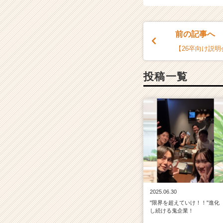
ャ
リ
ア
前の記事へ
（C
【26卒向け説明
h
e
e
投稿一覧
r
C
a
r
e
e
r）
2025.06.30
"限界を超えていけ！！"進化
し続ける鬼企業！