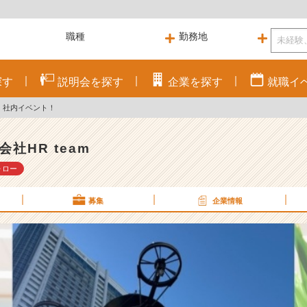
探す
説明会を
探す
企業を
探す
就職
イ
！社内イベント！
会社HR team
ォロー
募集
企業情報