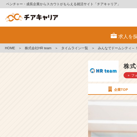
ベンチャー・成長企業からスカウトがもらえる就活サイト「チアキャリア」
み
ん
求人を
な
で
HOME
＞
株式会社HR team
＞
タイムライン一覧
＞
みんなでドームシティ～
ド
ー
ム
株式
シ
＋ フ
テ
ィ
～！
企業TOP
社
内
イ
ベ
ン
ト！
【株