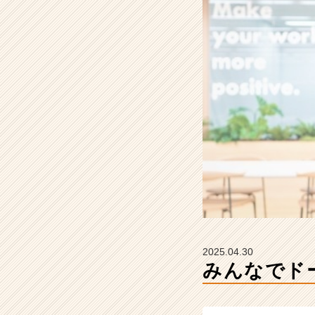
式
会
社
H
R
t
e
a
m
の
タ
イ
ム
ラ
イ
ン】
|
2025.04.30
ベ
みんなでド
ン
チ
ャ