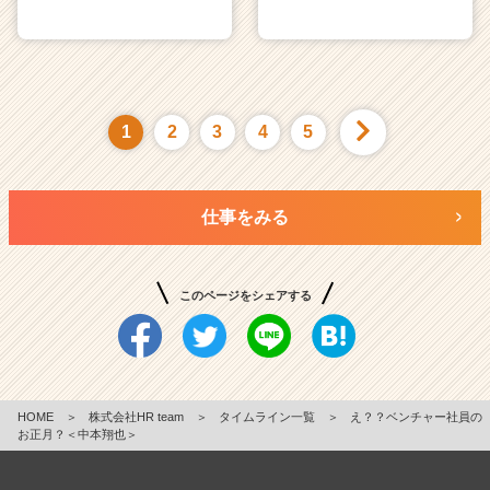
1
2
3
4
5
仕事をみる
このページをシェアする
HOME
＞
株式会社HR team
＞
タイムライン一覧
＞
え？？ベンチャー社員の
お正月？＜中本翔也＞