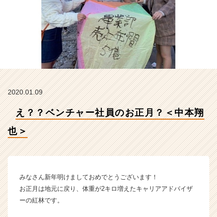
式
会
社
H
R
t
e
a
m
2020.01.09
の
タ
え？？ベンチャー社員のお正月？＜中本翔
イ
ム
也＞
ラ
イ
ン】
|
ベ
みなさん新年明けましておめでとうございます！
ン
お正月は地元に戻り、体重が2キロ増えたキャリアアドバイザ
チ
ーの紅林です。
ャ
ー・