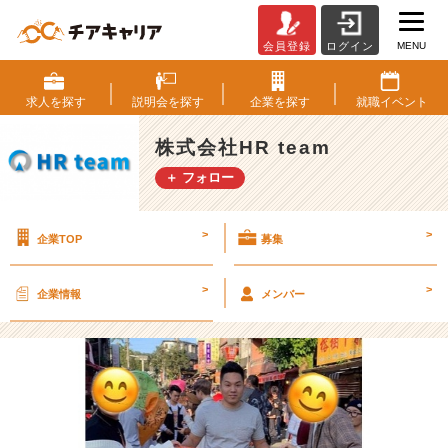
MENU
会員登録
ログイン
え？？
ベ
ン
求人を
探す
説明会を
探す
企業を
探す
就職
イベント
チ
ャ
株式会社HR team
ー
＋ フォロー
社
員
の
>
>
企業TOP
募集
お
正
月？
>
>
企業情報
メンバー
＜
中
本
翔
也
＞
【株