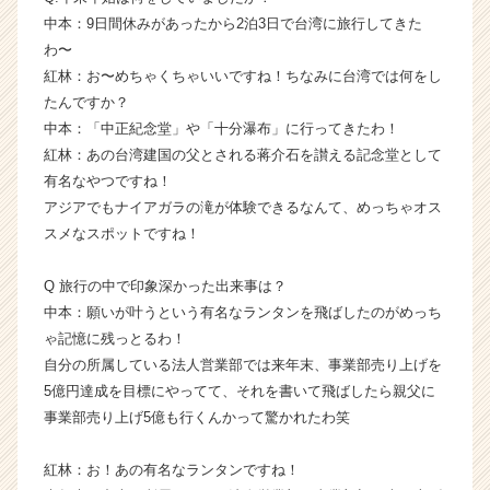
ャ
中本：9日間休みがあったから2泊3日で台湾に旅行してきた
リ
わ〜
ア
紅林：お〜めちゃくちゃいいですね！ちなみに台湾では何をし
（C
たんですか？
h
e
中本：「中正紀念堂」や「十分瀑布」に行ってきたわ！
e
紅林：あの台湾建国の父とされる蒋介石を讃える記念堂として
r
有名なやつですね！
C
アジアでもナイアガラの滝が体験できるなんて、めっちゃオス
a
スメなスポットですね！
r
e
Q 旅行の中で印象深かった出来事は？
e
r）
中本：願いが叶うという有名なランタンを飛ばしたのがめっち
ゃ記憶に残っとるわ！
自分の所属している法人営業部では来年末、事業部売り上げを
5億円達成を目標にやってて、それを書いて飛ばしたら親父に
事業部売り上げ5億も行くんかって驚かれたわ笑
紅林：お！あの有名なランタンですね！