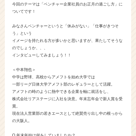
今回のテーマは「ベンチャー企業社員のお正月の過ごし方」に
成
ついてです！
長
企
業
みなさんベンチャーというと「休みがない」「仕事がきつそ
か
う」という
ら
イメージを持たれる方が多いかと思いますが、果たしてそうな
ス
のでしょうか、、、
カ
インタビューしてみましょう！！
ウ
ト
が
＜中本翔也＞
届
中学は野球、高校からアメフトを始め大学では
く
一部リーグ日体大学アメフト部のレギュラーとして活躍。
就
アメフトの時のように熱中できる企業を軸に就活をし、
活
株式会社リアステージに入社を決意。年末忘年会で新人賞を受
サ
賞。
イ
現在法人営業部の若きエースとして絶賛売り出し中の根っから
ト
チ
の大阪人。
ア
キ
Q.年末年始は何をしていましたか？