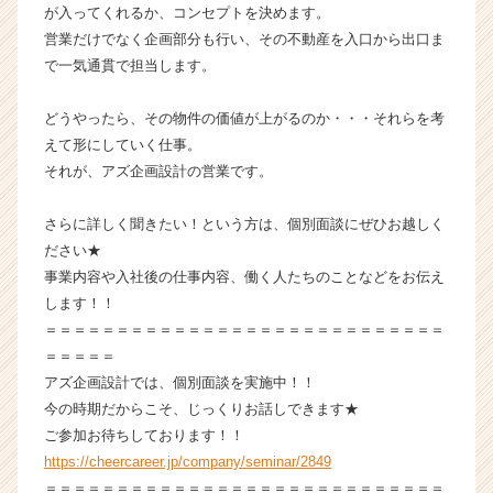
が入ってくれるか、コンセプトを決めます。
ー・
成
営業だけでなく企画部分も行い、その不動産を入口から出口ま
長
で一気通貫で担当します。
企
業
どうやったら、その物件の価値が上がるのか・・・それらを考
か
えて形にしていく仕事。
ら
それが、アズ企画設計の営業です。
ス
カ
ウ
さらに詳しく聞きたい！という方は、個別面談にぜひお越しく
ト
ださい★
が
事業内容や入社後の仕事内容、働く人たちのことなどをお伝え
届
します！！
く
＝＝＝＝＝＝＝＝＝＝＝＝＝＝＝＝＝＝＝＝＝＝＝＝＝＝＝＝
就
＝＝＝＝＝
活
アズ企画設計では、個別面談を実施中！！
サ
イ
今の時期だからこそ、じっくりお話しできます★
ト
ご参加お待ちしております！！
チ
https://cheercareer.jp/company/seminar/2849
ア
＝＝＝＝＝＝＝＝＝＝＝＝＝＝＝＝＝＝＝＝＝＝＝＝＝＝＝＝