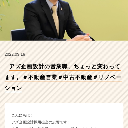
す。
＃
不
動
産
営
業
＃
中
2022.09.16
古
不
アズ企画設計の営業職、ちょっと変わって
動
産
ます。＃不動産営業＃中古不動産＃リノベー
＃
リ
ション
ノ
ベ
ー
シ
こんにちは！
ョ
ン
アズ企画設計採用担当の志賀です！
【株