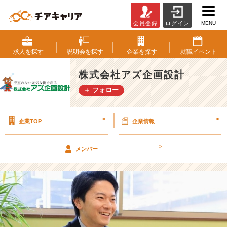
MENU
会員登録
ログイン
ア
ズ
企
求人を
探す
説明会を
探す
企業を
探す
就職
イベント
画
設
株式会社アズ企画設計
計
＋ フォロー
の
営
業
>
>
企業TOP
企業情報
職、
ち
ょ
>
メンバー
っ
と
変
わ
っ
て
ま