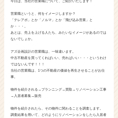
今日は、当社の営業職について、ご紹介いたします！
式
会
営業職というと、何をイメージしますか？
社
「テレアポ」とか「ノルマ」とか「飛び込み営業」と
ア
か・・・。
ズ
あとは、売上を上げる人たち、みたいなイメージがあるのでは
企
画
ないでしょか。
設
計
アズ企画設計の営業職は、一味違います。
の
中古不動産を買ってくればいい、売ればいい・・・というわけ
タ
ではないんです！！！
イ
当社の営業職は、1つの不動産の価値を再生させることがお仕
ム
事。
ラ
イ
ン】
物件を紹介される→プランニング→買取→リノベーション工事
|
→入居者募集→販売
ベ
ン
物件を紹介されたら、その物件に関わることを調査します。
チ
調査結果を用いて、どのようにリノベーションをしたら入居者
ャ