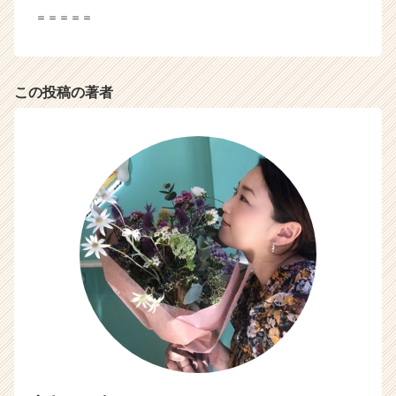
キ
＝＝＝＝＝
ャ
リ
ア
（C
この投稿の著者
h
e
e
r
C
a
r
e
e
r）