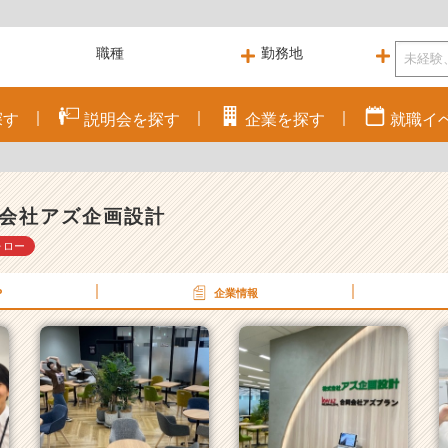
探す
説明会を
探す
企業を
探す
就職
イ
会社アズ企画設計
ォロー
P
企業情報