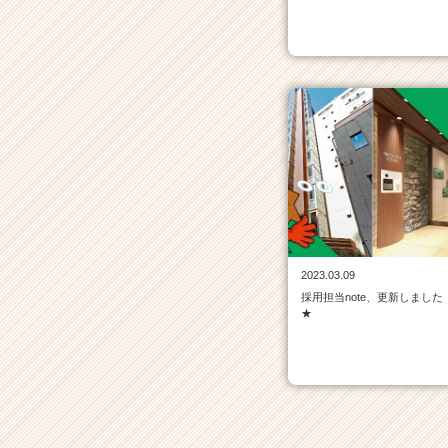
活
サ
イ
ト
チ
ア
キ
ャ
リ
ア
（C
h
e
e
2023.03.09
r
採用担当note、更新しました
★
C
a
r
e
e
r）