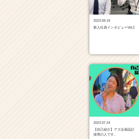
覧
|
ベ
2023.09.19
ン
新入社員インタビューVol,2
チ
ャ
ー・
成
長
企
業
か
ら
ス
カ
ウ
ト
が
届
2023.07.24
く
【自己紹介】アズ企画設計
就
採用の人です。