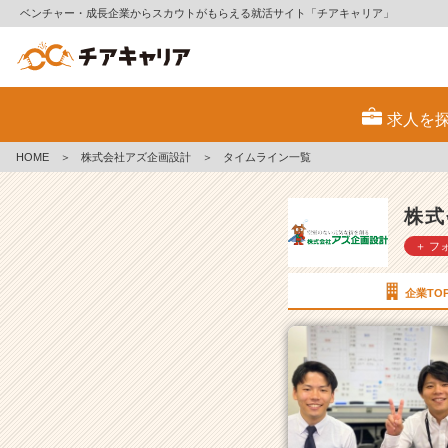
ベンチャー・成長企業からスカウトがもらえる就活サイト「チアキャリア」
株
式
求人を
会
社
HOME
＞
株式会社アズ企画設計
＞
タイムライン一覧
ア
ズ
企
株式
画
＋ フ
設
計
の
企業TO
タ
イ
ム
ラ
イ
ン
一