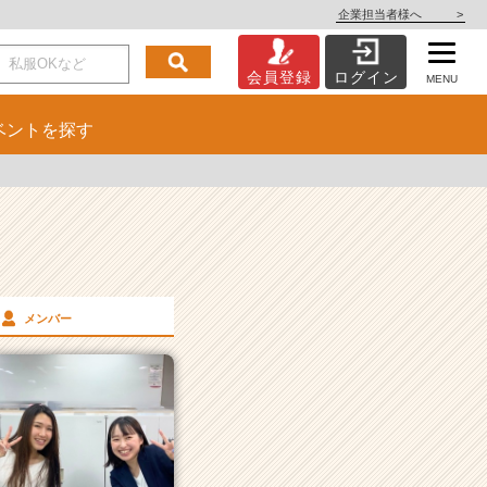
企業担当者様へ
>
会員登録
ログイン
MENU
ベント
を探す
メンバー