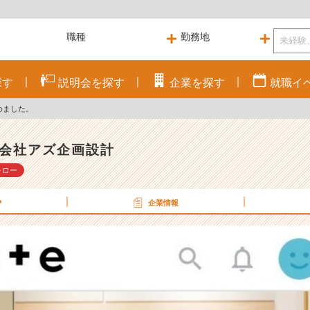
探す
説明会を
探す
企業を
探す
就職
イ
じめました。
会社アズ企画設計
ォロー
P
企業情報