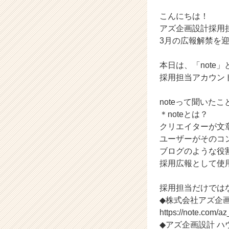
企
業
こんにちは！
か
アズ企画設計採用
ら
3月の広報解禁を
ス
カ
本日は、「note
ウ
採用担当アカウン
ト
が
届
noteって聞い
く
＊noteとは？
就
クリエイターが文
活
ユーザーがそのコ
サ
ブログのような役
イ
採用広報として使
ト
チ
ア
採用担当だけではな
キ
◆株式会社アズ企画
ャ
https://note.com/az
リ
◆アズ企画設計 ハ
ア