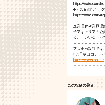
https://note.com/h
（C
◆アズ企画設計 IR
h
e
https://note.com/az
e
r
企業理解や業界理
C
チアキャリアの企
a
また「いいな」っ
r
＝＝＝＝＝＝＝＝
e
アズ企画設計では
e
r）
☟ご予約はコチラ
https://cheercaree
＝＝＝＝＝＝＝＝
この投稿の著者