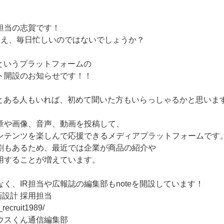
担当の志賀です！
迎え、毎日忙しいのではないでしょうか？
」というプラットフォームの
ト開設のお知らせです！！
たことある人もいれば、初めて聞いた方もいらっしゃるかと思いま
章や画像、音声、動画を投稿して、
ンテンツを楽しんで応援できるメディアプラットフォームです
割もあるため、最近では企業が商品の紹介や
用することが増えています。
く、IR担当や広報誌の編集部もnoteを開設しています！
設計 採用担当
_recruit1989/
ウスくん通信編集部