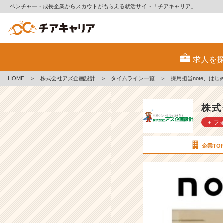
ベンチャー・成長企業からスカウトがもらえる就活サイト「チアキャリア」
採
用
求人を
担
当
HOME
＞
株式会社アズ企画設計
＞
タイムライン一覧
＞
採用担当note、は
n
o
t
株式
e、
＋ フ
は
じ
め
企業TO
ま
し
た。
【株
式
会
社