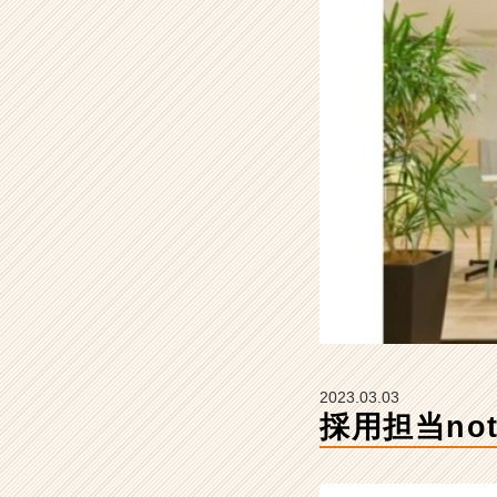
ア
ズ
企
画
設
計
の
タ
イ
ム
ラ
イ
ン】
|
ベ
ン
チ
2023.03.03
ャ
採用担当no
ー・
成
長