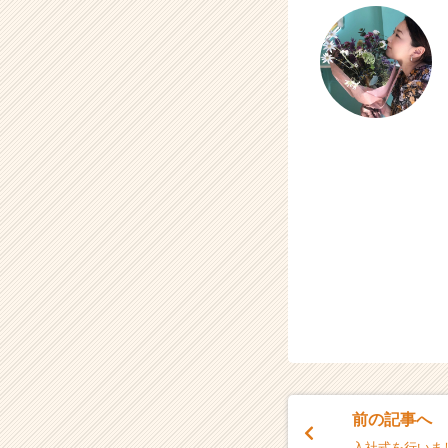
ア
（C
h
e
e
r
C
a
r
e
e
r）
前の記事へ
入社式を行いま