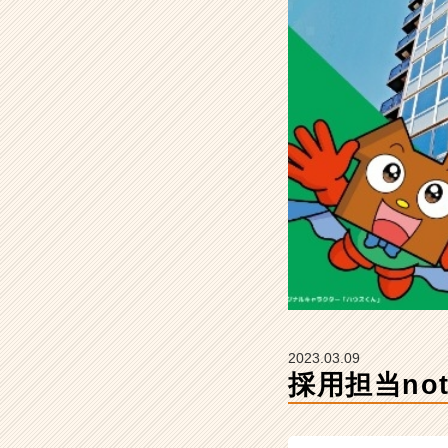
社
ア
ズ
企
画
設
計
の
タ
イ
ム
ラ
イ
ン】
|
ベ
ン
2023.03.09
チ
採用担当no
ャ
ー・
成