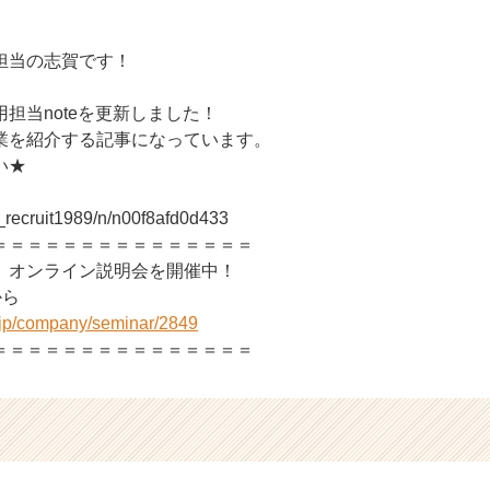
担当の志賀です！
担当noteを更新しました！
業を紹介する記事になっています。
い★
z_recruit1989/n/n00f8afd0d433
＝＝＝＝＝＝＝＝＝＝＝＝＝＝＝
、オンライン説明会を開催中！
から
r.jp/company/seminar/2849
＝＝＝＝＝＝＝＝＝＝＝＝＝＝＝