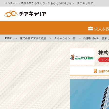
ベンチャー・成長企業からスカウトがもらえる就活サイト「チアキャリア」
採
用
求人を
担
当
HOME
＞
株式会社アズ企画設計
＞
タイムライン一覧
＞
採用担当note、更
n
o
t
株式
e、
＋ フ
更
新
し
企業TO
ま
し
た
★
【株
式
会