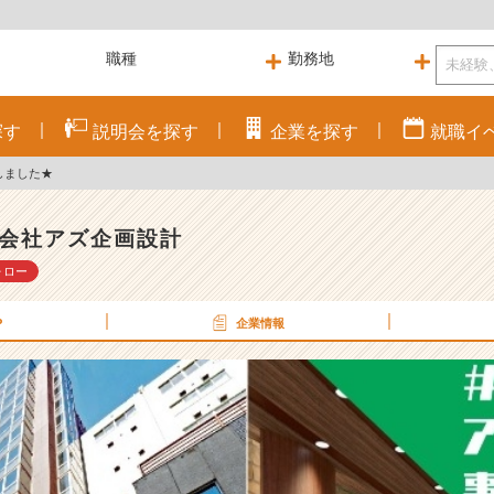
探す
説明会を
探す
企業を
探す
就職
イ
新しました★
会社アズ企画設計
ォロー
P
企業情報