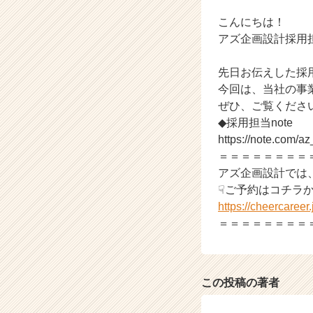
長
企
こんにちは！
業
アズ企画設計採用
か
ら
先日お伝えした採用
ス
今回は、当社の事
カ
ぜひ、ご覧くださ
ウ
ト
◆採用担当note
が
https://note.com/a
届
＝＝＝＝＝＝＝＝
く
アズ企画設計では
就
☟ご予約はコチラ
活
https://cheercaree
サ
＝＝＝＝＝＝＝＝
イ
ト
チ
ア
キ
この投稿の著者
ャ
リ