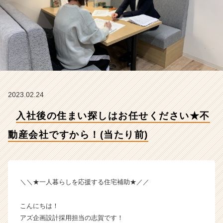
動
産
会
社
で
す
か
ら！
(当
2023.02.24
た
り
入社後の住まい探しはお任せください★不
前)
【株
動産会社ですから！(当たり前)
式
会
社
ア
ズ
＼＼★一人暮らしを応援する住宅補助★／／
企
画
こんにちは！
設
アズ企画設計採用担当の志賀です！
計