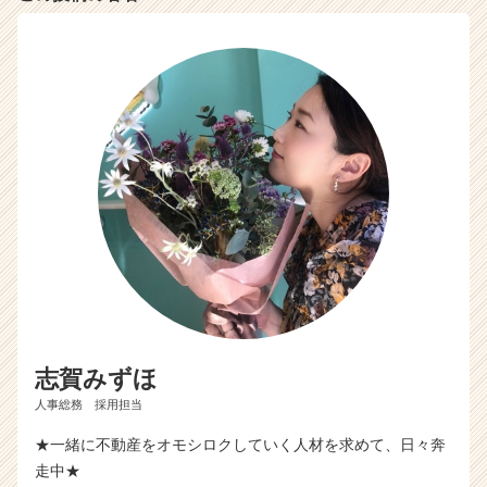
C
a
r
e
e
r）
志賀みずほ
人事総務 採用担当
★一緒に不動産をオモシロクしていく人材を求めて、日々奔
走中★