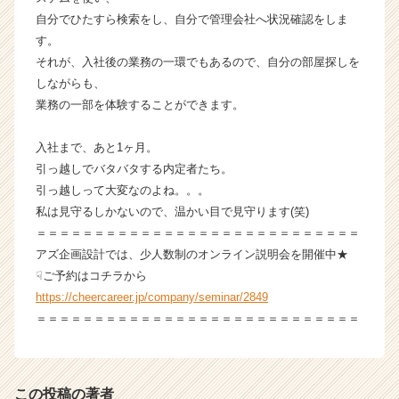
ウ
自分でひたすら検索をし、自分で管理会社へ状況確認をしま
ト
す。
が
それが、入社後の業務の一環でもあるので、自分の部屋探しを
届
しながらも、
く
就
業務の一部を体験することができます。
活
サ
入社まで、あと1ヶ月。
イ
引っ越しでバタバタする内定者たち。
ト
引っ越しって大変なのよね。。。
チ
私は見守るしかないので、温かい目で見守ります(笑)
ア
＝＝＝＝＝＝＝＝＝＝＝＝＝＝＝＝＝＝＝＝＝＝＝＝＝＝＝＝
キ
ャ
アズ企画設計では、少人数制のオンライン説明会を開催中★
リ
☟ご予約はコチラから
ア
https://cheercareer.jp/company/seminar/2849
（C
＝＝＝＝＝＝＝＝＝＝＝＝＝＝＝＝＝＝＝＝＝＝＝＝＝＝＝＝
h
e
e
r
この投稿の著者