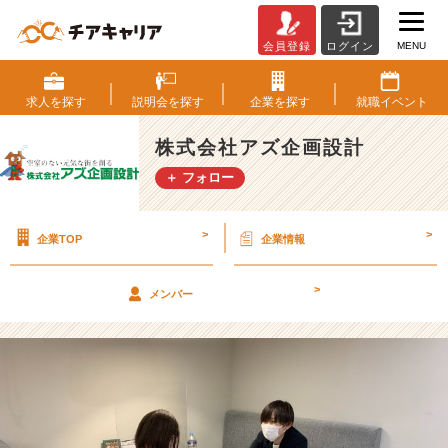
MENU
会員登録
ログイン
入
社
後
求人を
探す
説明会を
探す
企業を
探す
就職
イベント
の
住
株式会社アズ企画設計
ま
＋ フォロー
い
探
し
>
>
企業TOP
企業情報
は
お
任
>
メンバー
せ
く
だ
さ
い
★
不