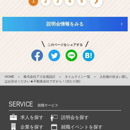
1
2
3
4
5
説明会情報をみる
このページをシェアする
HOME
＞
株式会社アズ企画設計
＞
タイムライン一覧
＞
入社後の住まい探し
はお任せください★不動産会社ですから！(当たり前)
SERVICE
就職サービス
求人を探す
説明会を探す
企業を探す
就職イベントを探す