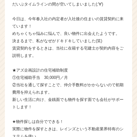
だいぶタイムラインの間が空いてしまいました(;'∀')
の
タ
イ
今日は、今年春入社の内定者が入社後の住まいの賃貸契約に来
ム
ています！
ラ
めちゃくちゃ悩みに悩んで、良い物件に出会えたようです。
イ
決まるまで、私がなぜがドキドキしていました(笑)
ン】
賃貸契約をするときは、当社に在籍する宅建士が契約内容をご
|
説明します。
ベ
ン
チ
★アズ企画設計の住宅補助制度
ャ
①住宅補助手当 30,000円／月
ー・
②当社を通して探すことで、仲介手数料がかからないので初期
成
費用を抑えられます。
長
新しい生活に向け、金銭面でも物件を探す面でも会社がサポー
企
トします！
業
か
ら
★物件探しは自分でできる！
ス
実際に物件を探すときは、レインズという不動産業界特有のシ
カ
ステムを使い、