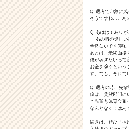
（C
Q. 選考で印象に
h
e
そうですね…。あ
e
r
Q. あはは！あり
C
あの時の優しい顔
a
全然ないです(笑)
r
あとは、最終面接
e
僕が稼ぎたいって
e
r）
お金を稼ぐという
す。でも、それで
Q. 選考の時、
僕は、賃貸部門に
Ｙ先輩も体育会系
なんとなくではあ
続きは、ぜひ「採用
入社後のギャップ