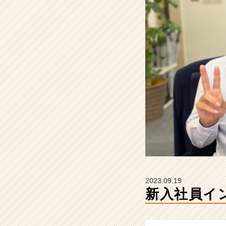
ア
ズ
企
画
設
計
の
タ
イ
ム
ラ
イ
ン】
|
ベ
ン
チ
2023.09.19
ャ
新入社員イン
ー・
成
長