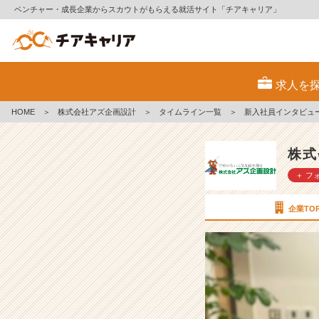
ベンチャー・成長企業からスカウトがもらえる就活サイト「チアキャリア」
新
入
求人を
社
員
HOME
＞
株式会社アズ企画設計
＞
タイムライン一覧
＞
新入社員インタビューV
イ
ン
タ
株式
ビ
＋ フ
ュ
ー
V
企業TO
o
l,
2
【株
式
会
社