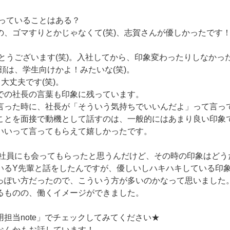
残っていることはある？
の、ゴマすりとかじゃなくて(笑)、志賀さんが優しかったです
がとうございます(笑)。入社してから、印象変わったりしなかっ
は、学生向けかよ！みたいな(笑)。
。大丈夫です(笑)。
での社長の言葉も印象に残っています。
言った時に、社長が「そういう気持ちでいいんだよ」って言っ
ことを面接で動機として話すのは、一般的にはあまり良い印象
いいって言ってもらえて嬉しかったです。
先輩社員にも会ってもらったと思うんだけど、その時の印象はどう
いるY先輩と話をしたんですが、優しいしハキハキしている印
っぽい方だったので、こういう方が多いのかなって思いました
るものの、働くイメージができました。
担当note」でチェックしてみてください★
なんかもお話しています！