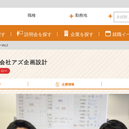
探す
説明会を
探す
企業を
探す
就職
イ
ol,2
会社アズ企画設計
ォロー
P
企業情報