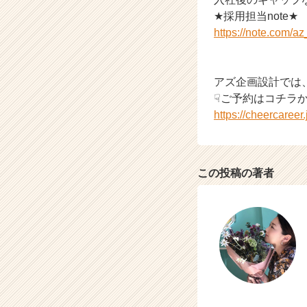
★採用担当note★
https://note.com/a
アズ企画設計では
☟ご予約はコチラ
https://cheercaree
この投稿の著者