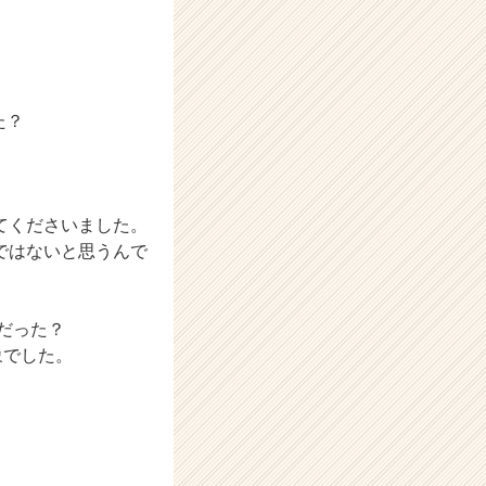
！
た？
てくださいました。
ではないと思うんで
だった？
象でした。
。