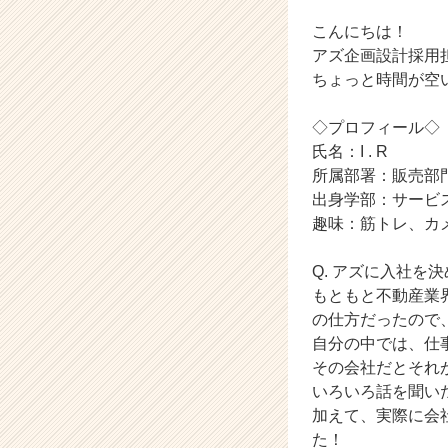
企
業
こんにちは！
か
アズ企画設計採用
ら
ちょっと時間が空
ス
カ
◇プロフィール◇
ウ
氏名：I . R
ト
が
所属部署：販売部
届
出身学部：サービ
く
趣味：筋トレ、カ
就
活
Q. アズに入社を
サ
もともと不動産業
イ
の仕方だったので
ト
チ
自分の中では、仕
ア
その会社だとそれ
キ
いろいろ話を聞い
ャ
加えて、実際に会
リ
た！
ア