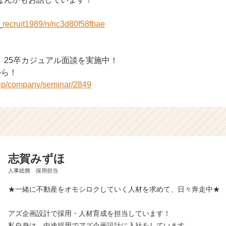
z_recruit1989/n/nc3d80f58fbae
、25卒カジュアル面談を実施中！
から！
r.jp/company/seminar/2849
志賀みずほ
人事総務 採用担当
★一緒に不動産をオモシロクしていく人材を求めて、日々奔走中★
アズ企画設計で採用・人材育成を担当しています！
私自身は、中途採用でアズ企画設計に入社をしています。