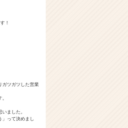
ます！
りガツガツした営業
す。
思いました。
う」って決めまし