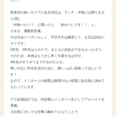
か
ら
飲食店の多いエリアにある当社は、ランチ・夕食には困りませ
ス
ん(笑)。
カ
「何食べたい？」と聞いたら、「肉がいいです！！」と。
ウ
さすが、運動部所属。
ト
今は大会シーズンらしく、平日夕方は練習して、土日は試合だ
が
届
そうです。
く
2年生、3年生はコロナで、まともに試合ができなかったそう。
就
そのため、本来はもう少し早く引退するはずが、
活
4年生のギリギリまでやるのだとか。
サ
悔いのない学生生活のために、精いっぱい頑張ってほしいで
イ
す！
ト
なので、インターンの頻度は無理のない程度に自主的に決めて
チ
ア
もらっています。
キ
ャ
アズ企画設計では、内定後にインターン生としてアルバイトを
リ
実施。
ア
入社前に少しでも仕事に触れてもらうことで、
（C