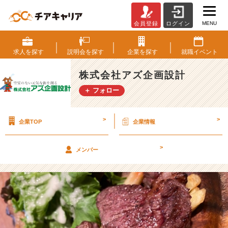
MENU
会員登録
ログイン
内
定
者
求人を
探す
説明会を
探す
企業を
探す
就職
イベント
イ
ン
株式会社アズ企画設計
タ
＋ フォロー
ー
ン
生
>
>
企業TOP
企業情報
と
ラ
ン
>
メンバー
チ
♪
【株
式
会
社
ア