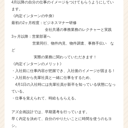
4月以降の自分の仕事のイメージをつけてもらうようにしてい
h
ます。
e
e
《内定インターンの中身》
r
最初の2ヶ月程度：ビジネスマナー研修
C
全社共通の事務業務のレクチャーと実践
a
3ヶ月以降：営業部署へ
r
営業同行、物件内見、物件調査、事務手伝い な
e
ど
e
実際の業務に関わっていただきます！
r）
《内定インターンのメリット》
・入社前に仕事内容が把握でき、入社後のイメージが固まる！
・入社前から先輩社員と一緒に仕事をするため、
4月1日の入社時には先輩社員が新卒を知っている状態になっ
ている。
・仕事を覚えられて、時給ももらえる。
アズ企画設計では、早期選考を行っています。
早く内定を決めて、自分のやりたいことに時間を使うのもヨ
シ。