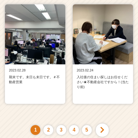
2023.02.28
2023.02.24
期末です。末日も末日です。＃不
入社後の住まい探しはお任せくだ
動産営業
さい★不動産会社ですから！(当た
り前)
1
2
3
4
5