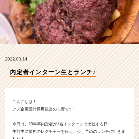
ズ
企
画
設
計
の
タ
イ
ム
2022.09.14
ラ
イ
内定者インターン生とランチ♪
ン】
|
ベ
ン
チ
こんにちは！
ャ
アズ企画設計採用担当の志賀です！
ー・
成
今日は、23年卒内定者が1名インターンで出社する日♪
長
午前中に業務のレクチャーを終え、少し早めのランチに行きま
企
業
した！