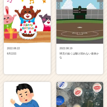
2022.08.22
2022.08.19
8月22日
球児の如くは駆け回れない老体か
な