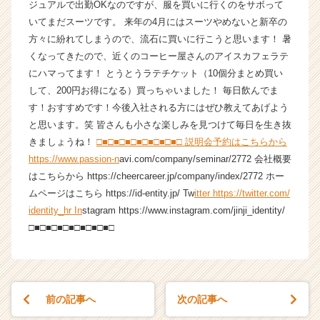
ジュアルで出勤OKなのですが、服を買いに行くのをサボって
ト
いてまだスーツです。 来年の4月にはスーツやめないと新卒の
が
方々に紛れてしまうので、流石に買いに行こうと思います！ 暑
届
くなってきたので、近くのコーヒー屋さんのアイスカフェラテ
く
にハマってます！ とうとうラテチケット（10個分まとめ買い
就
活
して、200円お得になる）買っちゃいました！ 毎日飲んでま
サ
す！おすすめです！今後入社される方にはぜひ教えてあげよう
イ
と思います。笑 皆さんも小さな楽しみを見つけて毎日を生き抜
ト
きましょうね！
□■□■□■□■□■□■□■□ 説明会予約はこちらから
チ
https://www.passion-n
avi.com/company/seminar/2772 会社概要
ア
はこちらから https://cheercareer.jp/company/index/2772 ホー
キ
ムページはこちら https://id-entity.jp/ Tw
itter https://twitter.com/
ャ
リ
identity_hr In
stagram https://www.instagram.com/jinji_identity/
ア
□■□■□■□■□■□■□■□
（C
h
e
e
r
前の記事へ
次の記事へ
C