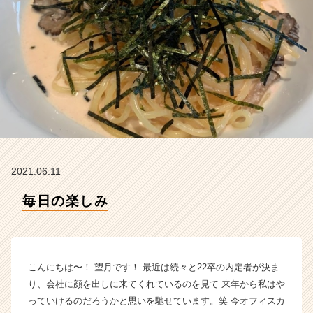
の
タ
イ
ム
ラ
イ
ン】
|
ベ
ン
チ
ャ
2021.06.11
ー・
成
毎日の楽しみ
長
企
業
か
こんにちは〜！ 望月です！ 最近は続々と22卒の内定者が決ま
ら
ス
り、会社に顔を出しに来てくれているのを見て 来年から私はや
カ
っていけるのだろうかと思いを馳せています。笑 今オフィスカ
ウ