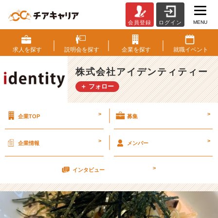
MENU
会員登録
ログイン
毎
日
の
求人を
探す
説明会を
探す
企業を
探す
就職
イベント
楽
し
株式会社アイデンティティー
み
＋ フォロー
【株
式
会
>
>
企業TOP
募集
社
ア
イ
>
>
企業情報
メンバー
デ
ン
>
テ
インタビュー
ィ
テ
ィ
ー