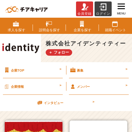
MENU
会員登録
ログイン
株
式
会
求人を
探す
説明会を
探す
企業を
探す
就職
イベント
社
ア
株式会社アイデンティティー
イ
＋ フォロー
デ
ン
テ
>
>
企業TOP
募集
ィ
テ
ィ
>
>
企業情報
メンバー
ー
の
>
タ
インタビュー
イ
ム
ラ
イ