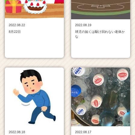
就
活
サ
イ
2022.08.22
2022.08.19
ト
8月22日
球児の如くは駆け回れない老体か
な
チ
ア
キ
ャ
リ
ア
（C
h
e
e
r
C
a
r
e
e
2022.08.18
2022.08.17