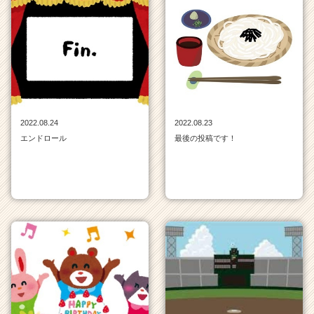
ン
一
覧
|
ベ
ン
チ
ャ
ー・
2022.08.24
2022.08.23
成
エンドロール
最後の投稿です！
長
企
業
か
ら
ス
カ
ウ
ト
が
届
く