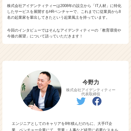
を
株式会社アイデンティティーは2008年の設立から「IT人材」に特化
聞
したサービスを展開するHRベンチャーで、これまでに従業員から8
名の起業家を輩出してきたという起業風土を持っています。
い
て
み
今回のインタビューではそんなアイデンティティーの「教育環境や
た！
今後の展望」について語っていただきます！
今野力
株式会社アイデンティティー
代表取締役
エンジニアとしてのキャリアを8年積んだのちに、大手IT企
業、ベンチャー企業にて、営業・人事など経営に必要なスキル