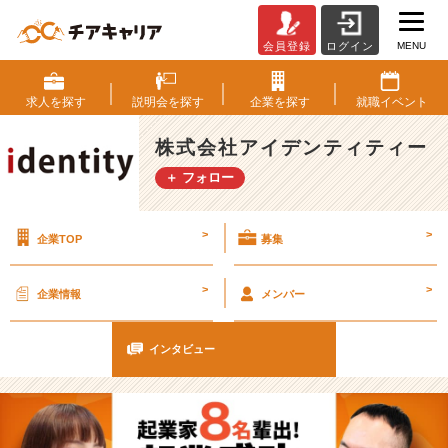
MENU
会員登録
ログイン
【ベ
ン
チ
求人を
探す
説明会を
探す
企業を
探す
就職
イベント
ャ
ー
株式会社アイデンティティー
起
＋ フォロー
業
で
成
>
>
企業TOP
募集
功
し
た
>
>
企業情報
メンバー
い
人
必
インタビュー
見！】
起
業
家