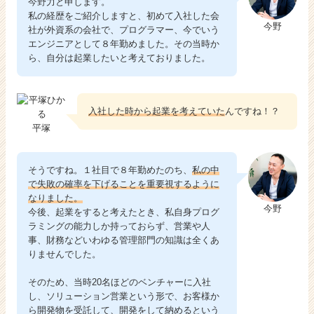
今野力と申します。
私の経歴をご紹介しますと、初めて入社した会
今野
社が外資系の会社で、プログラマー、今でいう
エンジニアとして８年勤めました。その当時か
ら、自分は起業したいと考えておりました。
入社した時から起業を考えていた
んですね！？
平塚
そうですね。１社目で８年勤めたのち、
私の中
で失敗の確率を下げることを重要視するように
なりました。
今野
今後、起業をすると考えたとき、私自身プログ
ラミングの能力しか持っておらず、営業や人
事、財務などいわゆる管理部門の知識は全くあ
りませんでした。
そのため、当時20名ほどのベンチャーに入社
し、ソリューション営業という形で、お客様か
ら開発物を受託して、開発をして納めるという