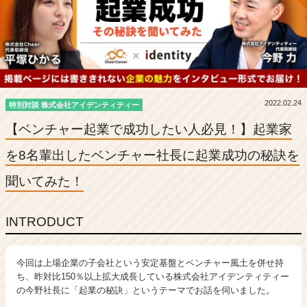
を
8
名
輩
出
し
た
2022.02.24
ベ
特別対談 株式会社アイデンティティー
ン
【ベンチャー起業で成功したい人必見！】起業家
チ
ャ
を8名輩出したベンチャー社長に起業成功の秘訣を
ー
社
聞いてみた！
長
に
起
INTRODUCT
業
成
功
今回は上場企業の子会社という安定基盤とベンチャー風土を併せ持
の
ち、昨対比150％以上拡大成長している株式会社アイデンティティー
の今野社長に「起業の秘訣」というテーマでお話を伺いました。
秘
訣