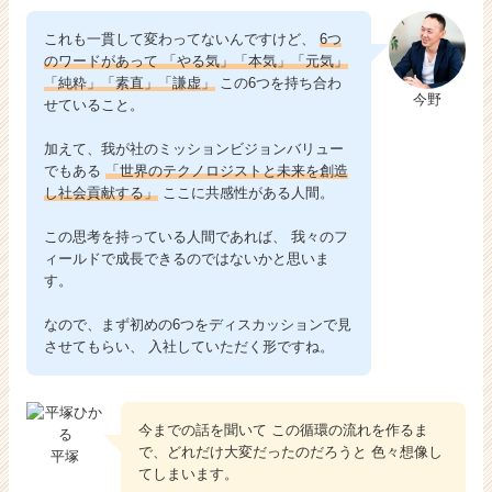
これも一貫して変わってないんですけど、
6つ
のワードがあって 「やる気」「本気」「元気」
「純粋」「素直」「謙虚」
この6つを持ち合わ
今野
せていること。
加えて、我が社のミッションビジョンバリュー
でもある
「世界のテクノロジストと未来を創造
し社会貢献する」
ここに共感性がある人間。
この思考を持っている人間であれば、 我々のフ
ィールドで成長できるのではないかと思いま
す。
なので、まず初めの6つをディスカッションで見
させてもらい、 入社していただく形ですね。
今までの話を聞いて この循環の流れを作るま
で、どれだけ大変だったのだろうと 色々想像し
平塚
てしまいます。