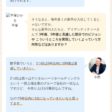
受けられます。
そうなると、毎年多くの新卒が入社してくるじ
ゃないですか。
平塚
そんな新卒の人たちと、アイデンティティーさ
んで
3年後、5年後と見越した部分でのビジョン
や こういうところを実現していくよっていう方
向性などはありますか？
数字面でいうと、
1つ目は5年以内に100億は達
成していきたい。
今野
2つ目は我々はデジタルハーツホールディングス
という 一部上場企業のグループ会社の一社なん
ですけど、 今売り上げが2番目なんですね。
なので
5年以内に1位になっていきたいなと思っ
てます。