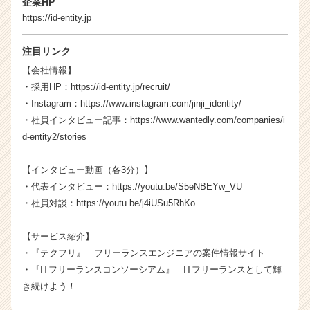
企業HP
https://id-entity.jp
注目リンク
【会社情報】
・採用HP：
https://id-entity.jp/recruit/
・Instagram：
https://www.instagram.com/jinji_identity/
・社員インタビュー記事：
https://www.wantedly.com/companies/i
d-entity2/stories
【インタビュー動画（各3分）】
・代表インタビュー：
https://youtu.be/S5eNBEYw_VU
・社員対談：
https://youtu.be/j4iUSu5RhKo
【サービス紹介】
・『
テクフリ
』 フリーランスエンジニアの案件情報サイト
・『
ITフリーランスコンソーシアム
』 ITフリーランスとして輝
き続けよう！