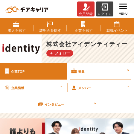
MENU
会員登録
ログイン
株
式
会
求人を
探す
説明会を
探す
企業を
探す
就職
イベント
社
ア
株式会社アイデンティティー
イ
＋ フォロー
デ
ン
テ
>
企業TOP
募集
ィ
テ
ィ
>
>
企業情報
メンバー
ー
の
>
採
インタビュー
用/
求
人
-