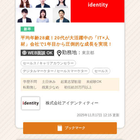
会
社
で
1
新卒
年
平均年齢28歳！20代が大活躍中の「IT×人
目
材」会社で1年目から圧倒的な成長を実現！
か
ら
勤務地：
東京都
WEB面談 OK
圧
セールス / キャリアカウンセラー
倒
デジタルマーケター / セールスマーケター
セールス
的
な
学歴不問
土日休み
起業志望歓迎
未経験OK
成
転勤無し
残業少なめ
初任給20万円以上
長
を
株式会社アイデンティティー
実
現！
2025年11月17日 12:15 更新
|
ベ
ブックマーク
ン
チ