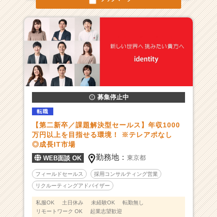
ア
キ
ャ
リ
ア
（C
h
e
e
r
募集停止中
C
転職
a
r
【第二新卒／課題解決型セールス】年収1000
万円以上を目指せる環境！ ※テレアポなし
e
◎成長IT市場
e
r）
勤務地：
東京都
WEB面談 OK
フィールドセールス
採用コンサルティング営業
リクルーティングアドバイザー
私服OK
土日休み
未経験OK
転勤無し
リモートワーク OK
起業志望歓迎