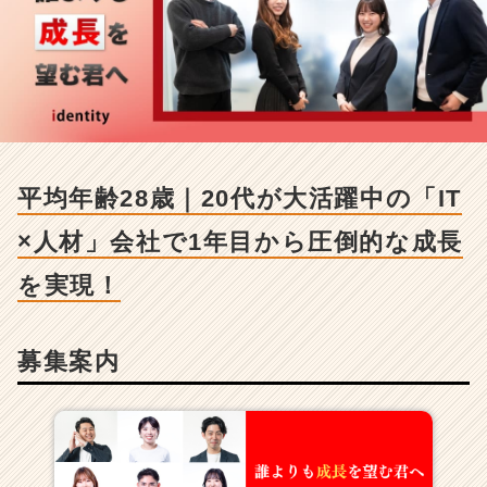
平
均
年
齢
2
8
歳
｜
2
平均年齢28歳｜20代が大活躍中の「IT
0
代
×人材」会社で1年目から圧倒的な成長
が
大
を実現！
活
躍
中
募集案内
の
「I
T
×
人
材」