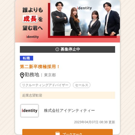
ャ
ー・
成
長
企
業
か
ら
募集停止中
ス
転職
カ
第二新卒積極採用！
ウ
ト
勤務地：
東京都
が
リクルーティングアドバイザー
セールス
届
く
起業志望歓迎
就
活
株式会社アイデンティティー
サ
イ
2023年04月07日 08:38 更新
ト
チ
ブックマーク