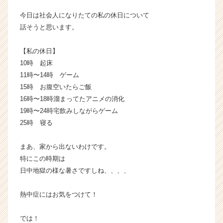
カ
今日は社会人になりたての私の休日について
ウ
話そうと思います。
ト
が
【私の休日】
届
く
10時 起床
就
11時〜14時 ゲーム
活
15時 お腹空いたらご飯
サ
16時〜18時溜まってたアニメの消化
イ
19時〜24時宅飲みしながらゲーム
ト
25時 寝る
チ
ア
キ
まあ、家から出ないわけです。
ャ
特にこの時期は
リ
日中地獄の様な暑さですしね、、、、
ア
（C
熱中症にはお気をつけて！
h
e
では！
e