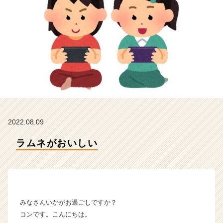
ィ
ー
の
タ
イ
ム
ラ
イ
ン】
|
ベ
ン
2022.08.09
チ
ャ
ラムネがおいしい
ー・
成
長
企
業
か
みなさんいかがお過ごしですか？
ら
コンです。こんにちは。
ス