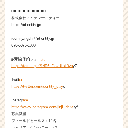
r
C
□■□■□■□■□■□■□■□
a
株式会社アイデンティティー
r
https://id-entity.jp/
e
e
identity.ngr.hr@id-entity.jp
r）
070-5375-1888
説明会予約フォ
ーム
https://forms.gle/SNR5LFkwULsL9ya
y7
Twitt
er
https://twitter.com/identity_saiy
o
Instagr
am
https://www.instagram.com/jinji_identi
ty/
募集職種
フィールドセールス：14名
キャリアカウンセラー：7名