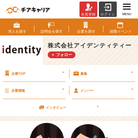
MENU
会員登録
ログイン
ラ
ム
ネ
求人を
探す
説明会を
探す
企業を
探す
就職
イベント
が
お
株式会社アイデンティティー
い
＋ フォロー
し
い
【株
>
>
企業TOP
募集
式
会
社
>
>
企業情報
メンバー
ア
イ
>
デ
インタビュー
ン
テ
ィ
テ