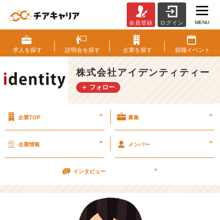
MENU
会員登録
ログイン
紅
茶
大
求人を
探す
説明会を
探す
企業を
探す
就職
イベント
好
き
株式会社アイデンティティー
人
＋ フォロー
間
な
の
>
>
企業TOP
募集
で
毎
日
>
>
企業情報
メンバー
淹
れ
>
る
インタビュー
の
が
幸
せ