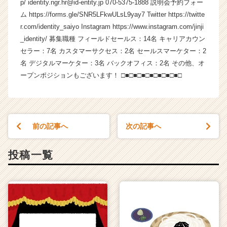
p/ identity.ngr.hr@id-entity.jp 070-5375-1888 説明会予約フォー
サ
ム https://forms.gle/SNR5LFkwULsL9yay7 Twitter https://twitte
イ
r.com/identity_saiyo Instagram https://www.instagram.com/jinji
ト
チ
_identity/ 募集職種 フィールドセールス：14名 キャリアカウン
ア
セラー：7名 カスタマーサクセス：2名 セールスマーケター：2
キ
名 デジタルマーケター：3名 バックオフィス：2名 その他、オ
ャ
ープンポジションもございます！ □■□■□■□■□■□■□■□
リ
ア
（C
h
e
前の記事へ
次の記事へ
e
r
投稿一覧
C
a
r
e
e
r）