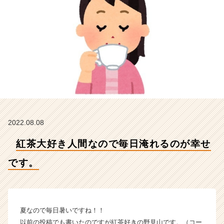
で
す。
【株
式
会
社
ア
イ
デ
ン
テ
ィ
2022.08.08
テ
ィ
紅茶大好き人間なので毎日淹れるのが幸せ
ー
の
です。
タ
イ
ム
ラ
夏なので毎日暑いですね！！
イ
以前の投稿でも書いたのですが紅茶好きの野見山です。（コー
ン】