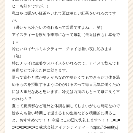
|
ヒーも好きですが。）
ベ
私は冬は暖かい紅茶をいれて夏は冷たい紅茶をいれるのです
ン
が、
チ
（暑いから冷たいの淹れるって普通ですよね、、笑）
ャ
アイスティーを飲める季節になって毎朝（最近は夜も）幸せで
ー・
す♫
成
冷たいロイヤルミルクティー、チャイは暑い夜に沁みます
長
企
（泣）
業
特にチャイは生姜やスパイスをいれるので、アイスで飲んでも
か
冷房などで冷えた体に効きます。
ら
夏って意外と体が冷えがちなので冷たくてもできるだけ体を温
ス
めるものを摂取するように心がけるのって毎日元気に働くため
カ
には大事だなあと思います。冷えは万病のもとって母に良く言
ウ
われたので、、、
ト
が
夏って夏風邪など意外と体調を崩してしまいがちな時期なので
届
皆さんも暑い時期こそ温まるもの生姜などを積極的に摂るこ
く
と、おすすめです！！ 今週はこの辺で失礼します〜！！ □■□■
就
□■□■□■□■□■□ 株式会社アイデンティティー https://id-entity.j
活