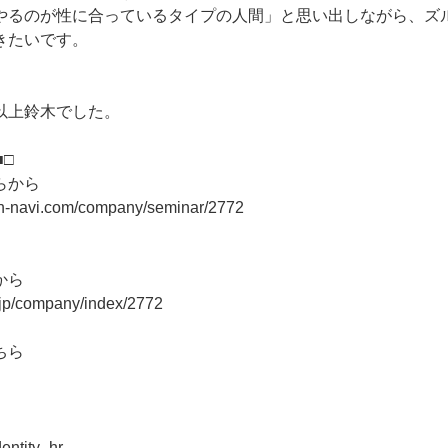
やるのが性に合っているタイプの人間」と思い出しながら、ズ
きたいです。
以上鈴木でした。
■□
らから
on-navi.com/company/seminar/2772
から
r.jp/company/index/2772
ちら
dentity_hr