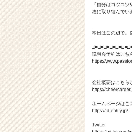
「自分はコツコツ
h
務に取り組んでい
e
e
r
C
本日はこの辺で。
a
r
□■□■□■□■□■□■□
e
説明会予約はこち
e
https://www.passi
r）
会社概要はこちら
https://cheercaree
ホームページはこ
https://id-entity.jp/
Twitter
https://twitter.com/i