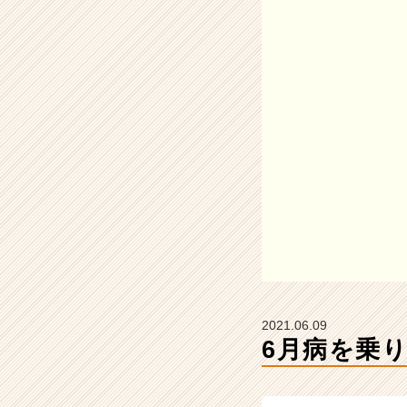
テ
ィ
テ
ィ
ー
の
タ
イ
ム
ラ
イ
ン】
|
ベ
ン
チ
ャ
2021.06.09
ー・
6月病を乗
成
長
企