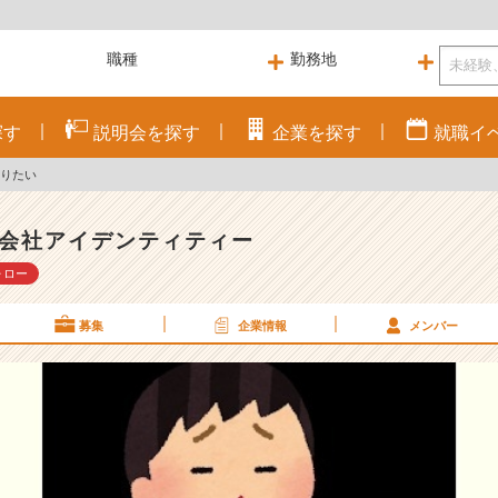
探す
説明会を
探す
企業を
探す
就職
イ
切りたい
会社アイデンティティー
ォロー
募集
企業情報
メンバー