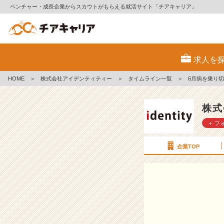
ベンチャー・成長企業からスカウトがもらえる就活サイト「チアキャリア」
6
月
求人を
病
を
HOME
＞
株式会社アイデンティティー
＞
タイムライン一覧
＞
6月病を乗り
乗
り
切
株式
り
＋ フ
た
い
【株
企業TOP
式
会
社
ア
イ
デ
ン