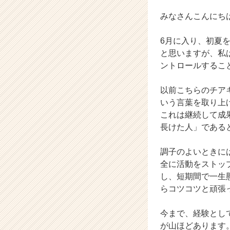
業
か
みなさんこんにち
ら
ス
6月に入り、初夏
カ
と思いますが、私
ウ
ントロールするこ
ト
が
届
以前こちらのチア
く
いう言葉を取り上
就
これは継続して成
活
長けた人」である
サ
イ
調子のよいときに
ト
全に活動をストッ
チ
ア
し、短期間で一生
キ
らコツコツと頑張
ャ
リ
今まで、経験とし
ア
が山ほどあります
（C