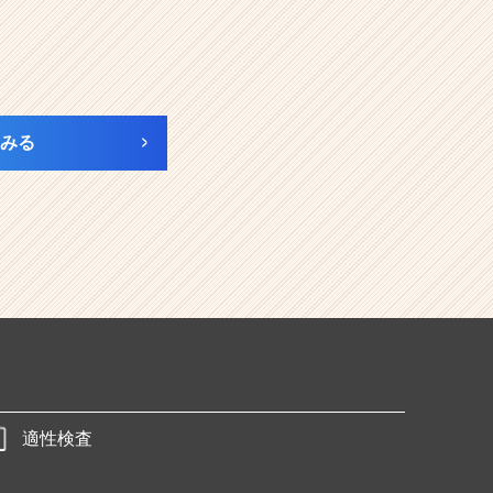
みる
適性検査