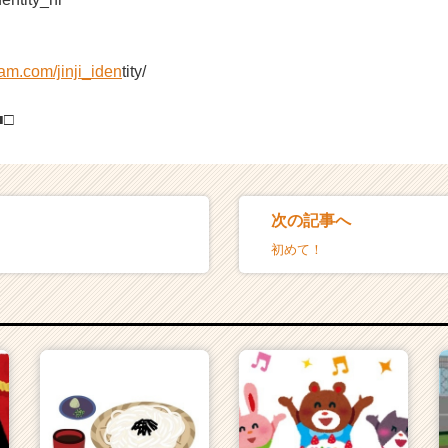
ram.com/jinji_iden
tity/
■□
次の記事へ
初めて！