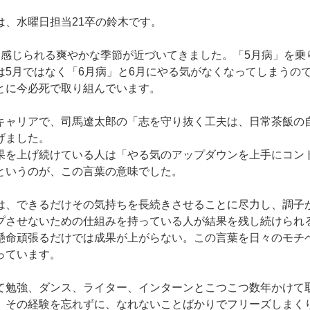
は、水曜日担当21卒の鈴木です。
を感じられる爽やかな季節が近づいてきました。「5月病」を乗
は5月ではなく「6月病」と6月にやる気がなくなってしまうの
とに今必死で取り組んでいます。
キャリアで、司馬遼太郎の「志を守り抜く工夫は、日常茶飯の
げました。
果を上げ続けている人は「やる気のアップダウンを上手にコン
というのが、この言葉の意味でした。
は、できるだけその気持ちを長続きさせることに尽力し、調子
プさせないための仕組みを持っている人が結果を残し続けられ
懸命頑張るだけでは成果が上がらない。この言葉を日々のモチ
っています。
て勉強、ダンス、ライター、インターンとこつこつ数年かけて
。その経験を忘れずに、なれないことばかりでフリーズしまく