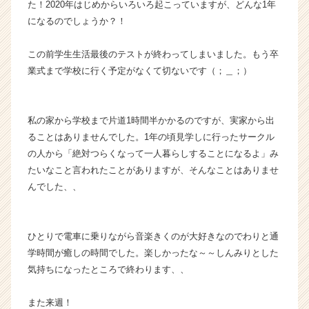
た！2020年はじめからいろいろ起こっていますが、どんな1年
届
になるのでしょうか？！
く
就
この前学生生活最後のテストが終わってしまいました。もう卒
活
業式まで学校に行く予定がなくて切ないです（；＿；）
サ
イ
ト
チ
私の家から学校まで片道1時間半かかるのですが、実家から出
ア
ることはありませんでした。1年の頃見学しに行ったサークル
キ
の人から「絶対つらくなって一人暮らしすることになるよ」み
ャ
たいなこと言われたことがありますが、そんなことはありませ
リ
んでした、、
ア
（C
h
e
ひとりで電車に乗りながら音楽きくのが大好きなのでわりと通
e
学時間が癒しの時間でした。楽しかったな～～しんみりとした
r
気持ちになったところで終わります、、
C
a
また来週！
r