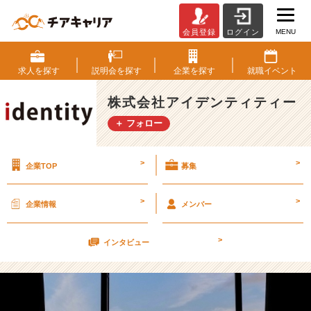
MENU
会員登録
ログイン
大
学
生
求人を
探す
説明会を
探す
企業を
探す
就職
イベント
活
【株
株式会社アイデンティティー
式
＋ フォロー
会
社
ア
>
>
企業TOP
募集
イ
デ
ン
>
>
企業情報
メンバー
テ
ィ
>
テ
インタビュー
ィ
ー
の
タ