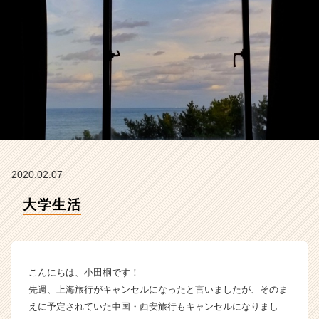
イ
ム
ラ
イ
ン】
|
ベ
ン
チ
ャ
ー・
成
2020.02.07
長
企
大学生活
業
か
ら
ス
こんにちは、小田桐です！
カ
ウ
先週、上海旅行がキャンセルになったと言いましたが、そのま
ト
えに予定されていた中国・西安旅行もキャンセルになりまし
が