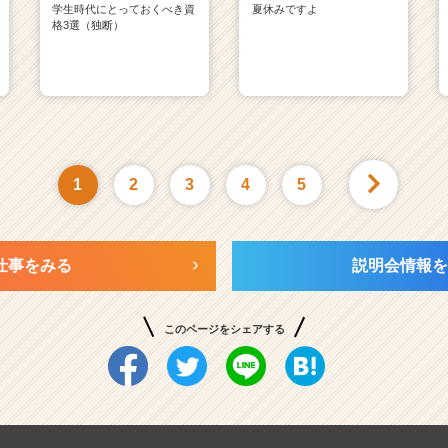
学生時代にとっておくべき資
夏休みですよ
格3選（独断）
1
2
3
4
5
仕事をみる
説明会情報を
このページをシェアする