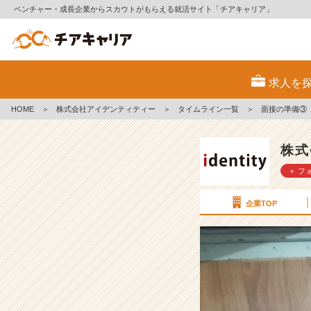
ベンチャー・成長企業からスカウトがもらえる就活サイト「チアキャリア」
面
接
求人を
の
準
HOME
＞
株式会社アイデンティティー
＞
タイムライン一覧
＞
面接の準備③
備
③
【株
株式
式
＋ フ
会
社
ア
企業TOP
イ
デ
ン
テ
ィ
テ
ィ