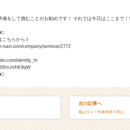
準備をして挑むことがお勧めです！ それでは今日はここまで！
■□
はこちらから⇩
on-navi.com/company/seminar/2772
tter.com/identity_hr
//00m.in/hK9qW
■□
次の記事へ
嘘はダメ！性格検査の実は、