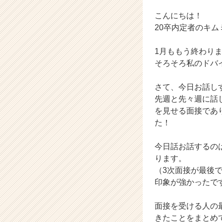
カ
ウ
こんにちは！
ト
20卒内定者のキム
が
届
1月ももう終わり
く
そろそろ私のドバイ
就
活
サ
さて、今日お話し
イ
先週と先々週に話
ト
を見せる面接であ
チ
た！
ア
キ
今日話お話するの
ャ
ります。
リ
ア
（3次面接が最後
（C
印象が強かったで
h
e
面接を受ける人の
e
きたことをまとめ
r