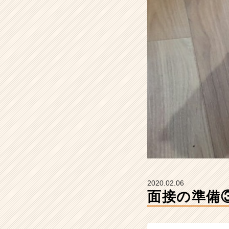
ー
の
タ
イ
ム
ラ
イ
ン】
|
ベ
ン
チ
ャ
ー・
成
長
企
2020.02.06
業
面接の準備
か
ら
ス