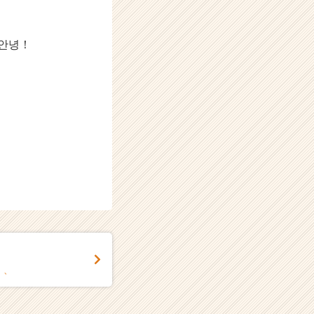
안녕！
、、