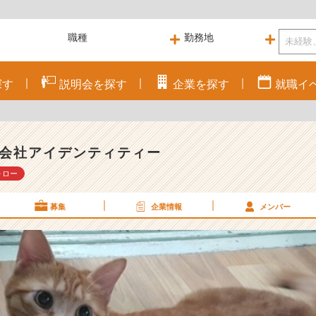
探す
説明会を
探す
企業を
探す
就職
イ
会社アイデンティティー
ォロー
募集
企業情報
メンバー