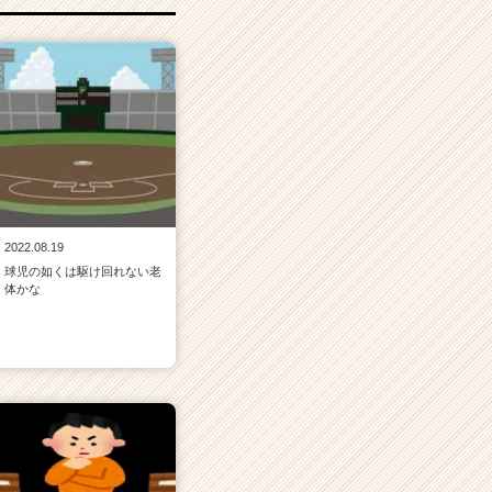
2022.08.19
球児の如くは駆け回れない老
体かな