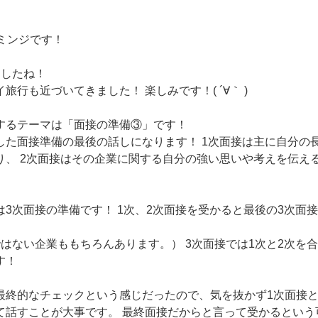
ミンジです！
ましたね！
旅行も近づいてきました！ 楽しみです！( ´∀｀ )
するテーマは「面接の準備③」です！
した面接準備の最後の話しになります！ 1次面接は主に自分の
り、 2次面接はその企業に関する自分の強い思いや考えを伝え
は3次面接の準備です！ 1次、2次面接を受かると最後の3次面
ではない企業ももちろんあります。） 3次面接では1次と2次を
す！
最終的なチェックという感じだったので、気を抜かず1次面接と
て話すことが大事です。 最終面接だからと言って受かるという