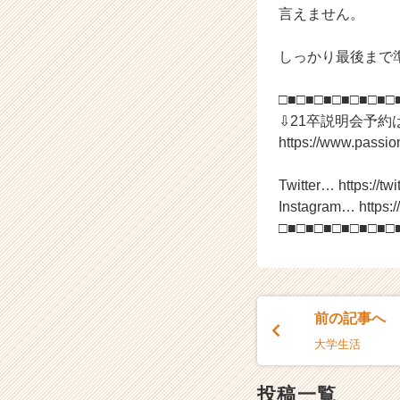
言えません。
C
a
r
しっかり最後まで
e
e
□■□■□■□■□■□■□
r）
⇩21卒説明会予約
https://www.passi
Twitter… https://twi
Instagram… https:
□■□■□■□■□■□■□
前の記事へ
大学生活
投稿一覧