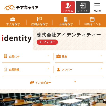
MENU
会員登録
ログイン
1
6
年
求人を
探す
説明会を
探す
企業を
探す
就職
イベント
間
あ
株式会社アイデンティティー
っ
＋ フォロー
た
ら、
何
>
>
企業TOP
募集
が
で
き
>
>
企業情報
メンバー
る
だ
>
ろ
インタビュー
う。
【株
式
会