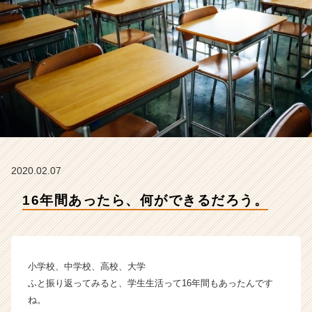
社
ア
イ
デ
ン
テ
ィ
テ
ィ
ー
の
タ
2020.02.07
イ
ム
16年間あったら、何ができるだろう。
ラ
イ
ン】
|
小学校、中学校、高校、大学
ベ
ン
ふと振り返ってみると、学生生活って16年間もあったんです
チ
ね。
ャ