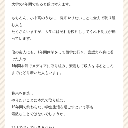
キ
大学の4年間であると僕は考えます。
ャ
リ
もちろん、小中高のうちに、将来やりたいことに全力で取り組
ア
む人も
（C
たくさんいますが、大学にはそれを後押ししてくれる制度が揃
h
っています。
e
e
r
僕の友人にも、1年間休学をして留学に行き、言語力を身に着
C
けた人や
a
1年間本気でメディアに取り組み、安定して収入を得るところ
r
までたどり着いた人もいます。
e
e
r）
将来を創造し
やりたいことに本気で取り組む。
16年間で終わらない学生生活を過ごすという事も
素敵なことではないでしょうか。
就活で悩んでいるあなたも、