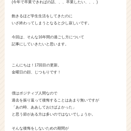
(今年で卒業できればの話、、、卒業したい、、、)
ー・
成
飽きるほど学生生活をしてきたのに
長
いざ終わってしまうとなると少し寂しいです。
企
業
か
今回は、そんな16年間の過ごし方について
ら
記事にしていきたいと思います。
ス
カ
ウ
こんにちは！17回目の更新。
ト
金曜日の顔、じつもりです！
が
届
く
就
僕はポジティブ人間なので
活
過去を振り返って後悔することはあまり無いですが
サ
「あの時、ああしておけばよかった」
イ
と思う節がある方は多いのではないでしょうか。
ト
チ
そんな後悔をしないための期間が
ア