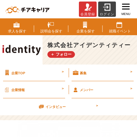
MENU
会員登録
ログイン
北
京
か
求人を
探す
説明会を
探す
企業を
探す
就職
イベント
ら
こ
株式会社アイデンティティー
ん
＋ フォロー
に
ち
は。
>
>
企業TOP
募集
【株
式
会
>
>
企業情報
メンバー
社
ア
>
イ
インタビュー
デ
ン
テ
ィ