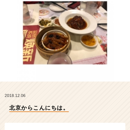
テ
ィ
ー
の
タ
イ
ム
ラ
イ
ン】
|
ベ
ン
チ
ャ
ー・
2018.12.06
成
長
北京からこんにちは。
企
業
か
ら