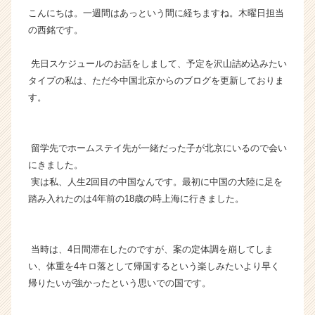
こんにちは。一週間はあっという間に経ちますね。木曜日担当
ス
カ
の西銘です。
ウ
ト
先日スケジュールのお話をしまして、予定を沢山詰め込みたい
が
タイプの私は、ただ今中国北京からのブログを更新しておりま
届
す。
く
就
活
サ
留学先でホームステイ先が一緒だった子が北京にいるので会い
イ
にきました。
ト
実は私、人生2回目の中国なんです。最初に中国の大陸に足を
チ
踏み入れたのは4年前の18歳の時上海に行きました。
ア
キ
ャ
当時は、4日間滞在したのですが、案の定体調を崩してしま
リ
ア
い、体重を4キロ落として帰国するという楽しみたいより早く
（C
帰りたいが強かったという思いでの国です。
h
e