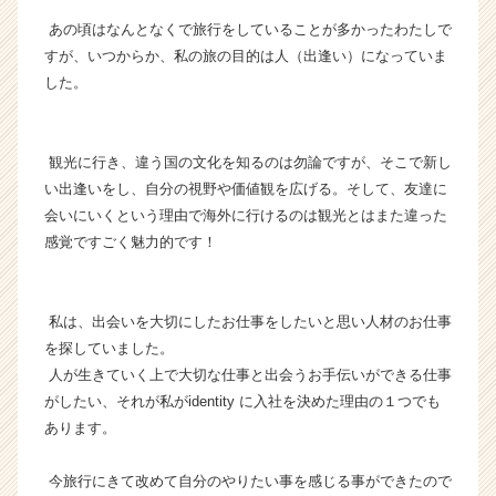
e
あの頃はなんとなくで旅行をしていることが多かったわたしで
r
すが、いつからか、私の旅の目的は人（出逢い）になっていま
C
した。
a
r
e
e
観光に行き、違う国の文化を知るのは勿論ですが、そこで新し
r）
い出逢いをし、自分の視野や価値観を広げる。そして、友達に
会いにいくという理由で海外に行けるのは観光とはまた違った
感覚ですごく魅力的です！
私は、出会いを大切にしたお仕事をしたいと思い人材のお仕事
を探していました。
人が生きていく上で大切な仕事と出会うお手伝いができる仕事
がしたい、それが私がidentity に入社を決めた理由の１つでも
あります。
今旅行にきて改めて自分のやりたい事を感じる事ができたので