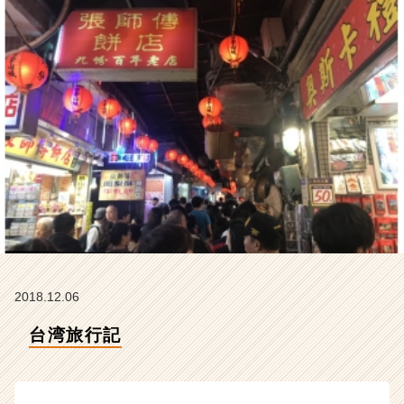
タ
イ
ム
ラ
イ
ン】
|
ベ
ン
チ
ャ
ー・
成
長
企
業
2018.12.06
か
ら
台湾旅行記
ス
カ
ウ
ト