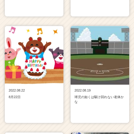
2022.08.22
2022.08.19
8月22日
球児の如くは駆け回れない老体か
な