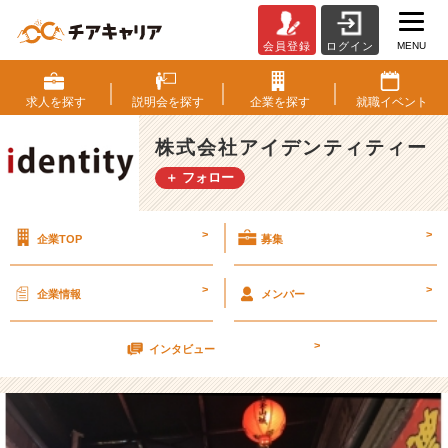
MENU
会員登録
ログイン
台
湾
旅
求人を
探す
説明会を
探す
企業を
探す
就職
イベント
行
記
株式会社アイデンティティー
【株
＋ フォロー
式
会
社
>
>
企業TOP
募集
ア
イ
デ
>
>
企業情報
メンバー
ン
テ
>
ィ
インタビュー
テ
ィ
ー
の