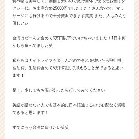
食べ物も美味しく、物価も安いので旅行自体で使ったお金はタ
r
クシー代、お土産含め25000円でした！たくさん食べて、マッ
e
サージにも行けるので十分贅沢できます笑笑 また、人もみんな
e
優しいぃ
r）
台湾はぜーんぶ含めて6万円以下でいけちゃいました！1日中何
かしら食べてました笑
私たちはナイトライフも楽しんだのでそれを抜いたら飛行機、
宿泊費、生活費含めて5万円程度で抑えることができると思い
ます！
是非、少しでもお暇があったら行ってみてくださいー
英語が話せない人でも基本的に日本語通じるので心配なく満喫
できると思います！
すでにもう台湾に戻りたい笑笑