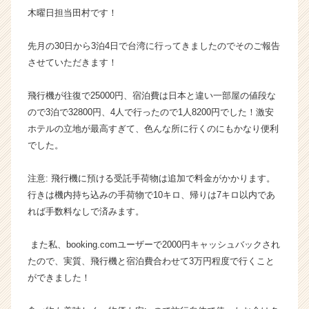
木曜日担当田村です！
が
届
く
先月の30日から3泊4日で台湾に行ってきましたのでそのご報告
就
させていただきます！
活
サ
飛行機が往復で25000円、宿泊費は日本と違い一部屋の値段な
イ
ので3泊で32800円、4人で行ったので1人8200円でした！激安
ト
ホテルの立地が最高すぎて、色んな所に行くのにもかなり便利
チ
ア
でした。
キ
ャ
注意: 飛行機に預ける受託手荷物は追加で料金がかかります。
リ
行きは機内持ち込みの手荷物で10キロ、帰りは7キロ以内であ
ア
れば手数料なしで済みます。
（C
h
また私、booking.comユーザーで2000円キャッシュバックされ
e
e
たので、実質、飛行機と宿泊費合わせて3万円程度で行くこと
r
ができました！
C
a