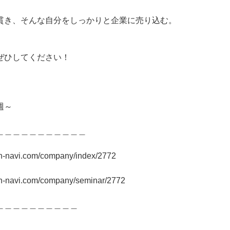
貫き、そんな自分をしっかりと企業に売り込む。
ぜひしてください！
週～
＿＿＿＿＿＿＿＿＿＿＿
on-navi.com/company/index/2772
on-navi.com/company/seminar/2772
＿＿＿＿＿＿＿＿＿＿