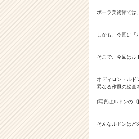
（C
ポーラ美術館では
h
e
e
r
しかも、今回は「
C
a
r
そこで、今回はル
e
e
r）
オディロン・ルド
異なる作風の絵画
(写真はルドンの《
そんなルドンはど