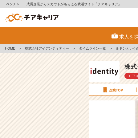
ベンチャー・成長企業からスカウトがもらえる就活サイト「チアキャリア」
ル
ド
求人を
ン
と
HOME
＞
株式会社アイデンティティー
＞
タイムライン一覧
＞
ルドンという
い
う
画
株式
家
＋ フ
の
お
話
企業TOP
【株
式
会
社
ア
イ
デ