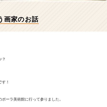
う画家のお話
か？
です！
のポーラ美術館に行って参りました。