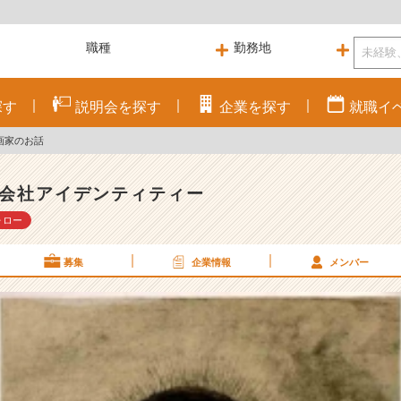
探す
説明会を
探す
企業を
探す
就職
イ
画家のお話
会社アイデンティティー
ォロー
募集
企業情報
メンバー