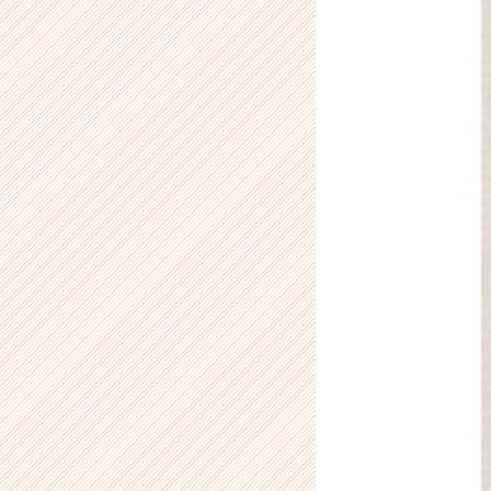
ン
テ
ィ
テ
ィ
ー
の
タ
イ
ム
ラ
イ
ン】
|
ベ
ン
チ
ャ
ー・
成
長