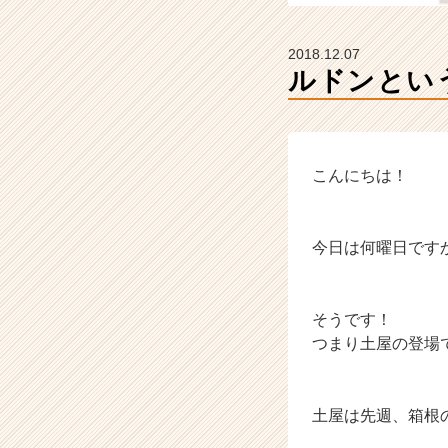
企
業
か
2018.12.07
ら
ルドンとい
ス
カ
ウ
ト
が
こんにちは！
届
く
就
今日は何曜日です
活
サ
イ
そうです！
ト
チ
つまり土屋の登場
ア
キ
ャ
土屋は先週、箱根
リ
ア