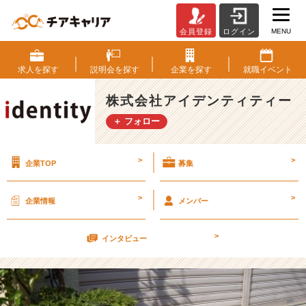
MENU
会員登録
ログイン
小
春
日
求人を
探す
説明会を
探す
企業を
探す
就職
イベント
和。
【株
株式会社アイデンティティー
式
＋ フォロー
会
社
ア
>
>
企業TOP
募集
イ
デ
ン
>
>
企業情報
メンバー
テ
ィ
>
テ
インタビュー
ィ
ー
の
タ