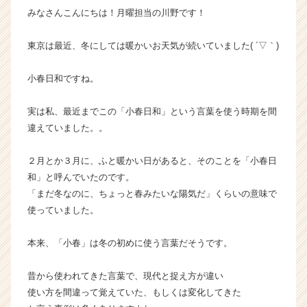
みなさんこんにちは！月曜担当の川野です！
届
く
就
東京は最近、冬にしては暖かいお天気が続いていました( ´▽｀)
活
サ
小春日和ですね。
イ
ト
実は私、最近までこの「小春日和」という言葉を使う時期を間
チ
違えていました。。
ア
キ
ャ
２月とか３月に、ふと暖かい日があると、そのことを「小春日
リ
和」と呼んでいたのです。
ア
「まだ冬なのに、ちょっと春みたいな陽気だ」くらいの意味で
（C
使っていました。
h
e
本来、「小春」は冬の初めに使う言葉だそうです。
e
r
C
昔から使われてきた言葉で、現代と捉え方が違い
a
使い方を間違って覚えていた、もしくは変化してきた
r