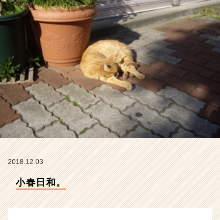
イ
ム
ラ
イ
ン】
|
ベ
ン
チ
ャ
ー・
成
長
企
業
か
2018.12.03
ら
ス
小春日和。
カ
ウ
ト
が