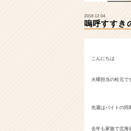
ら
ス
カ
2018.12.04
ウ
嗚呼すすき
ト
が
届
く
就
活
こんにちは
サ
イ
ト
火曜担当の松元で
チ
ア
キ
ャ
リ
先週はバイトの同
ア
（C
h
去年も家族で北海
e