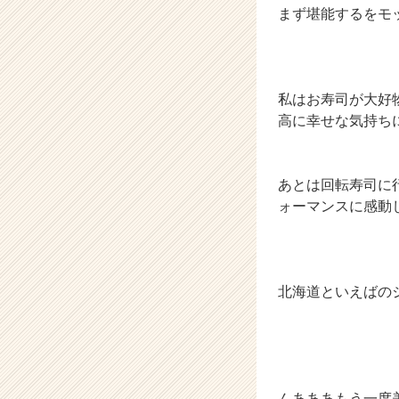
まず堪能するをモ
e
r
C
a
r
私はお寿司が大好
e
高に幸せな気持ち
e
r）
あとは回転寿司に
ォーマンスに感動
北海道といえばの
んあああもう一度