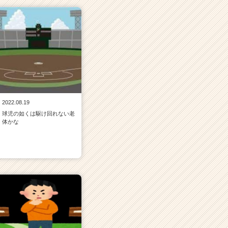
2022.08.19
球児の如くは駆け回れない老
体かな