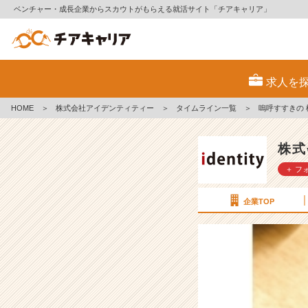
ベンチャー・成長企業からスカウトがもらえる就活サイト「チアキャリア」
嗚
呼
求人を
す
す
HOME
＞
株式会社アイデンティティー
＞
タイムライン一覧
＞
嗚呼すすきの 
き
の
松
株式
元
＋ フ
【株
式
会
企業TOP
社
ア
イ
デ
ン
テ
ィ