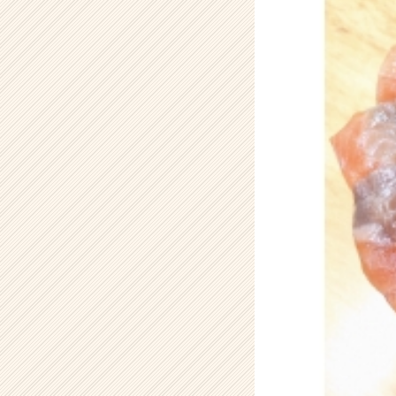
テ
ィ
ー
の
タ
イ
ム
ラ
イ
ン】
|
ベ
ン
チ
ャ
ー・
成
長
企
業
か