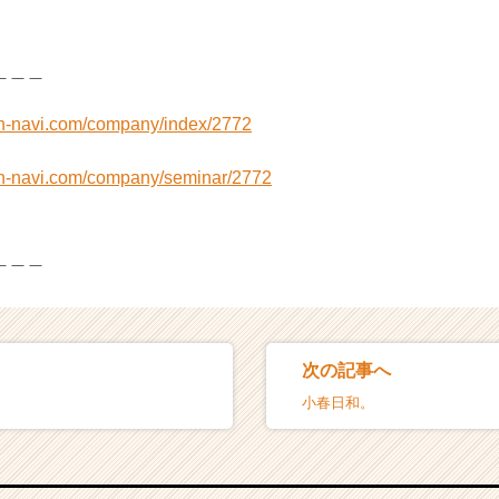
＿＿＿
on-navi.com/company/index/2772
on-navi.com/company/seminar/2772
＿＿＿
次の記事へ
小春日和。