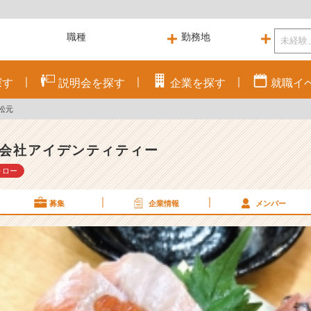
探す
説明会を
探す
企業を
探す
就職
イ
松元
会社アイデンティティー
ォロー
募集
企業情報
メンバー