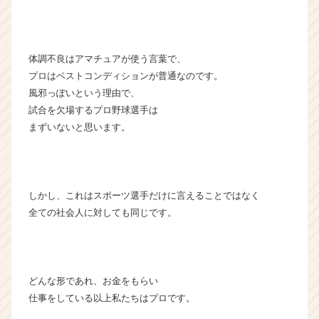
ア
キ
ャ
リ
体調不良はアマチュアが使う言葉で、
ア
プロはベストコンディションが普通なのです。
（C
風邪っぽいという理由で、
h
試合を欠場するプロ野球選手は
e
まずいないと思います。
e
r
C
a
r
しかし、これはスポーツ選手だけに言えることではなく
e
全ての社会人に対しても同じです。
e
r）
どんな形であれ、お金をもらい
仕事をしている以上私たちはプロです。