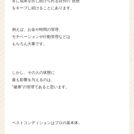
常に成果を出し続けられる自分の"状態"
ャ
をキープし続けることにあります。
ー・
成
長
例えば、お金や時間の管理、
企
モチベーションや行動管理などは
業
か
もちろん大事です。
ら
ス
カ
ウ
しかし、その人の状態に
ト
最も影響を与えるのは、
が
"健康"の管理であると思います。
届
く
就
活
サ
イ
ベストコンディションはプロの基本体。
ト
チ