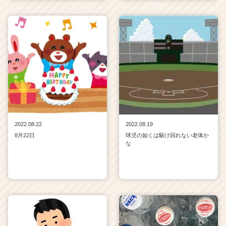
2022.08.22
2022.08.19
8月22日
球児の如くは駆け回れない老体か
な