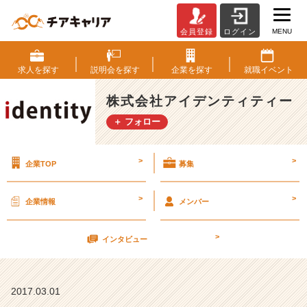
MENU
会員登録
ログイン
プ
ロ
フ
求人を
探す
説明会を
探す
企業を
探す
就職
イベント
ェ
ッ
株式会社アイデンティティー
シ
＋ フォロー
ョ
ナ
ル
>
>
企業TOP
募集
に
求
め
>
>
企業情報
メンバー
ら
れ
>
る
インタビュー
こ
と
【株
2017.03.01
式