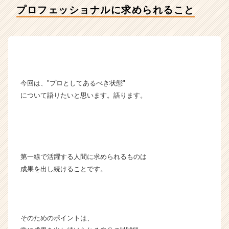
会
プロフェッショナルに求められること
社
ア
イ
デ
ン
テ
ィ
今回は、"プロとしてあるべき状態"
テ
について語りたいと思います。語ります。
ィ
ー
の
タ
イ
ム
第一線で活躍する人間に求められるものは
ラ
成果を出し続けることです。
イ
ン】
|
ベ
ン
そのためのポイントは、
チ