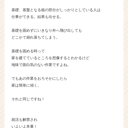
r
e
基礎、基盤となる核の部分がしっかりとしている人は
e
仕事ができる。結果も出せる。
r）
基礎を固めずにいきなり外へ飛び出しても
どこかで崩れ落ちてしまう。
基礎を固める時って
家を建てているところを想像するとわかるけど
地味で面白気のない作業ですよね。
でもあの作業をおろそかにしたら
家は簡単に傾く。
それと同じですね！
就活も解禁され
いよいよ本番！