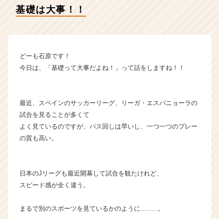
タ
基礎は大事！！
イ
ム
ラ
イ
ン】
どーも石原です！
|
今日は、「基礎って大事だよね！」って話をしますね！！
ベ
ン
チ
最近、スペインのサッカーリーグ、リーガ・エスパニョーラの
ャ
試合を見ることが多くて
ー・
成
よく見ているのですが、パス回しは早いし、一つ一つのプレー
長
の質も高い。
企
業
か
日本のJリーグも最近開幕して試合を観たけれど、
ら
スピード感が全く違う。
ス
カ
ウ
まるで別のスポーツを見ているかのように.........。
ト