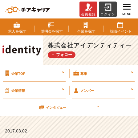
MENU
会員登録
ログイン
基
礎
は
求人を
探す
説明会を
探す
企業を
探す
就職
イベント
大
事！！
株式会社アイデンティティー
【株
＋ フォロー
式
会
社
>
>
企業TOP
募集
ア
イ
デ
>
>
企業情報
メンバー
ン
テ
>
ィ
インタビュー
テ
ィ
ー
2017.03.02
の