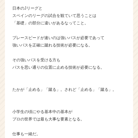
が
日本のJリーグと
届
スペインのリーグの試合を観ていて思うことは
く
「基礎」の部分に違いがあるなってこと。
就
活
プレースピードが速いのは強いパスが必要であって
サ
イ
強いパスを正確に蹴れる技術が必要になる。
ト
チ
その強いパスを受ける方も
ア
パスを思い通りの位置に止める技術が必要になる。
キ
ャ
リ
たかが「止める」「蹴る」。されど「止める」「蹴る」。
ア
（C
h
e
小学生の頃にやる基本中の基本が
e
プロの世界では最も大事な要素となる。
r
C
仕事も一緒だ。
a