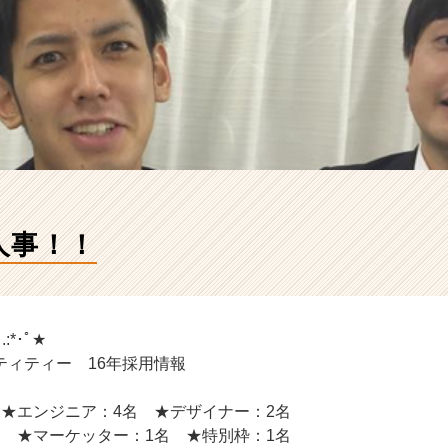
人事！！
｡.:*･ﾟ★
ティティー 16年採用情報
 ★エンジニア：4名 ★デザイナー：2名
名 ★マーケッター：1名 ★特別枠：1名