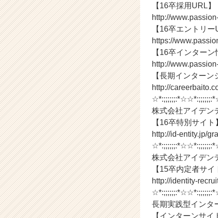
カ
【16卒採用URL】
ウ
http://www.passio
ト
【16卒エントリー
が
https://www.passio
届
【16卒インターン
く
就
http://www.passion
活
【長期インターン
サ
http://careerbaito.
イ
☆*:;;;;;;:*☆☆*:;;;;;;:
ト
株式会社アイデン
チ
【16卒特別サイト
ア
http://id-entity.jp/
キ
ャ
☆*:;;;;;;:*☆☆*:;;;;;;:
リ
株式会社アイデン
ア
【15卒内定者サイ
（C
http://identity-recru
h
☆*:;;;;;;:*☆☆*:;;;;;;:
e
長期実践型インタ
e
【インターンサイ
r