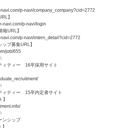
n-navi.com/p-navi/company_company?cid=2772
URL】
n-navi.com/p-navi/login
情報URL】
-navi.com/p-navi/intern_detail?cid=2772
シップ募集URL】
com/job/655
*☆
ティティー 16卒採用サイト
】
graduate_recruitment/
*☆
ティティー 15卒内定者サイト
ト】
itment.info/
*☆
ーンシップ
ト】