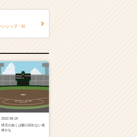
ーンシップ・社
2022.08.19
球児の如くは駆け回れない老
体かな