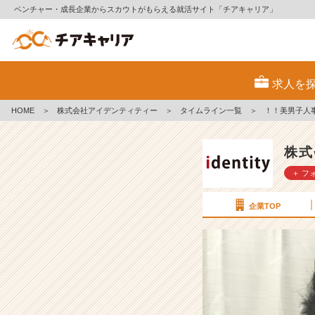
ベンチャー・成長企業からスカウトがもらえる就活サイト「チアキャリア」
！！
美
求人を
男
子
HOME
＞
株式会社アイデンティティー
＞
タイムライン一覧
＞
！！美男子人
人
事！！
【株
株式
式
＋ フ
会
社
ア
企業TOP
イ
デ
ン
テ
ィ
テ
ィ