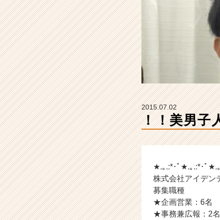
ー
の
タ
イ
ム
ラ
イ
ン】
|
ベ
2015.07.02
ン
！！美男子
チ
ャ
ー・
成
長
★.｡.:*･ﾟ★.｡.:*･ﾟ★.
企
株式会社アイデン
業
募集職種
か
ら
★企画営業：6名
ス
★事務兼広報：2