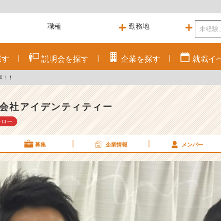
探す
説明会を
探す
企業を
探す
就職
イ
事！！
会社アイデンティティー
ォロー
募集
企業情報
メンバー