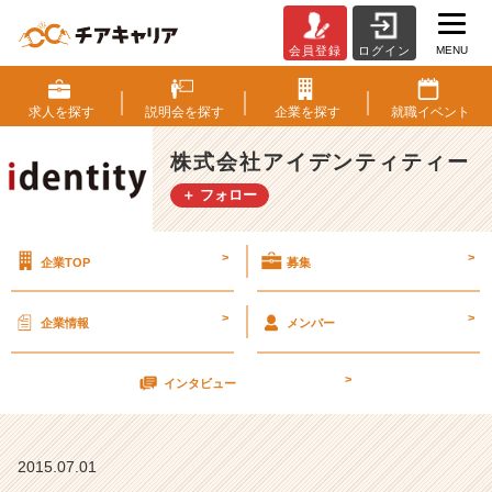
MENU
会員登録
ログイン
【内
定
者
求人を
探す
説明会を
探す
企業を
探す
就職
イベント
も
参
株式会社アイデンティティー
加！！】
＋ フォロー
イ
ン
タ
>
>
企業TOP
募集
ー
ン
シ
>
>
企業情報
メンバー
ッ
プ・
>
社
インタビュー
内
イ
ベ
2015.07.01
ン