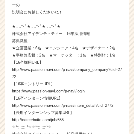
ーの
ベ
ン
説明会にお越しくださいね！
チ
ャ
★.｡.:*･ﾟ★.｡.:*･ﾟ★.｡.:*･ﾟ★
ー・
株式会社アイデンティティー 16年採用情報
成
募集職種
長
★企画営業：6名 ★エンジニア：4名 ★デザイナー：2名
企
★事務兼広報：2名 ★マーケッター：1名 ★特別枠：1名
業
か
【16卒採用URL】
ら
http://www.passion-navi.com/p-navi/company_company?cid=27
ス
72
カ
【16卒エントリーURL】
ウ
https://www.passion-navi.com/p-navi/login
ト
【16卒インターン情報URL】
が
http://www.passion-navi.com/p-navi/intern_detail?cid=2772
届
く
【長期インターンシップ募集URL】
就
http://careerbaito.com/job/655
活
☆*:;;;;;;:*☆☆*:;;;;;;:*☆
サ