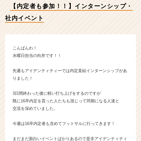
ト
【内定者も参加！！】インターンシップ・
【株
式
社内イベント
会
社
ア
イ
デ
こんばんわ！
ン
水曜日担当の向井です！！
テ
ィ
先週もアイデンティティーでは内定直結インターンシップがあ
テ
りました！
ィ
ー
3日間終わった後に軽い打ち上げをするのですが
の
タ
既に16卒内定を貰った人たちも混じって同期になる人達と
イ
交流を深めていました。
ム
ラ
今週は16卒内定者も含めてフットサルに行ってきます！
イ
ン】
まだまだ面白いイベントばかりあるので是非アイデンティティ
|