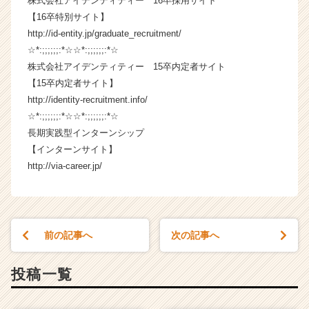
株式会社アイデンティティー 16卒採用サイト
イ
【16卒特別サイト】
ト
http://id-entity.jp/graduate_recruitment/
チ
☆*:;;;;;;:*☆☆*:;;;;;;:*☆
ア
キ
株式会社アイデンティティー 15卒内定者サイト
ャ
【15卒内定者サイト】
リ
http://identity-recruitment.info/
ア
☆*:;;;;;;:*☆☆*:;;;;;;:*☆
（C
長期実践型インターンシップ
h
【インターンサイト】
e
http://via-career.jp/
e
r
C
a
r
前の記事へ
次の記事へ
e
e
r）
投稿一覧