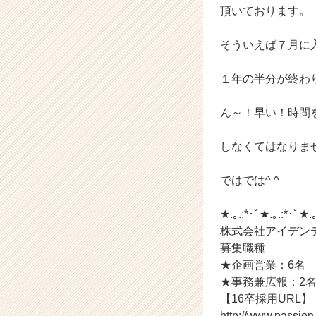
企
頂いております。
業
か
そういえば７月に
ら
ス
カ
１年の半分が終わ
ウ
ト
ん～！早い！時間
が
届
しなくてはなりま
く
就
ではでは^ ^
活
サ
イ
★.｡.:*･ﾟ★.｡.:*･ﾟ★.
ト
株式会社アイデン
チ
募集職種
ア
★企画営業：6名
キ
★事務兼広報：2
ャ
【16卒採用URL】
リ
ア
http://www.passio