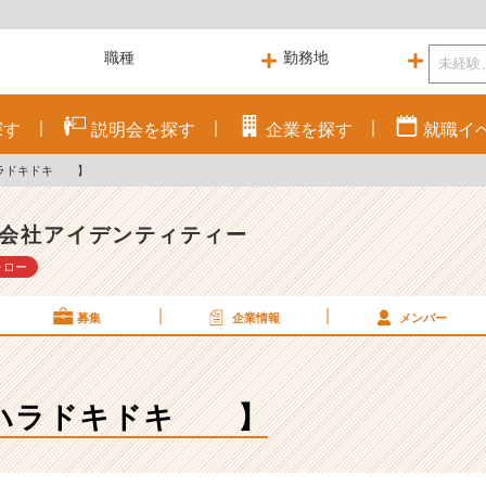
探す
説明会を
探す
企業を
探す
就職
イ
ラドキドキ 】
会社アイデンティティー
ォロー
募集
企業情報
メンバー
ハラドキドキ 】