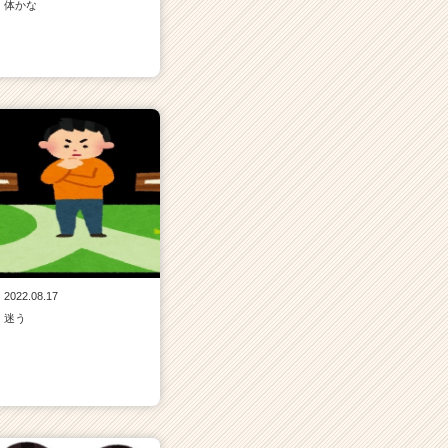
体かな
2022.08.17
迷う