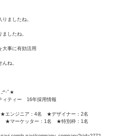
入りましたね。
りましたね。
を大事に有効活用
せんね。
｡.:*･ﾟ★
ティティー 16年採用情報
 ★エンジニア：4名 ★デザイナー：2名
名 ★マーケッター：1名 ★特別枠：1名
n-navi.com/p-navi/company_company?cid=2772