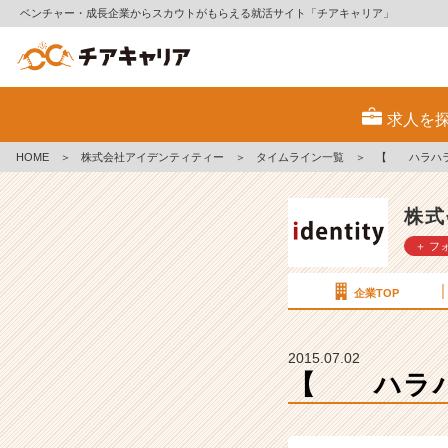
ベンチャー・成長企業からスカウトがもらえる就活サイト「チアキャリア」
【
求人を
ハ
ラ
HOME
＞
株式会社アイデンティティー
＞
タイムライン一覧
＞
【 ハラハ
ハ
ラ
ド
株式
キ
＋ フ
ド
キ
】
企業TOP
【株
式
会
2015.07.02
社
【 ハラ
ア
イ
デ