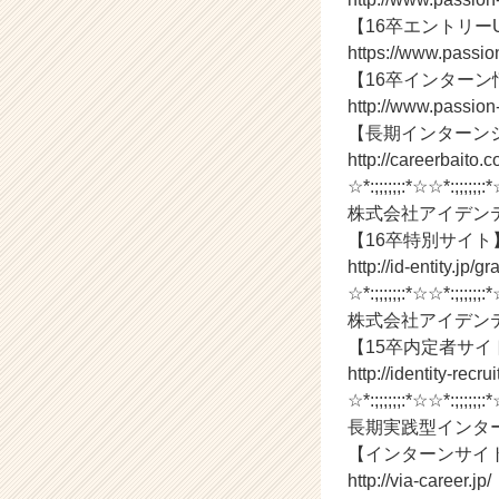
（C
【16卒エントリー
h
https://www.passio
e
【16卒インターン
e
http://www.passion
r
【長期インターン
C
http://careerbaito.
a
r
☆*:;;;;;;:*☆☆*:;;;;;;:
e
株式会社アイデン
e
【16卒特別サイト
r）
http://id-entity.jp/
☆*:;;;;;;:*☆☆*:;;;;;;:
株式会社アイデン
【15卒内定者サイ
http://identity-recru
☆*:;;;;;;:*☆☆*:;;;;;;:
長期実践型インタ
【インターンサイ
http://via-career.jp/