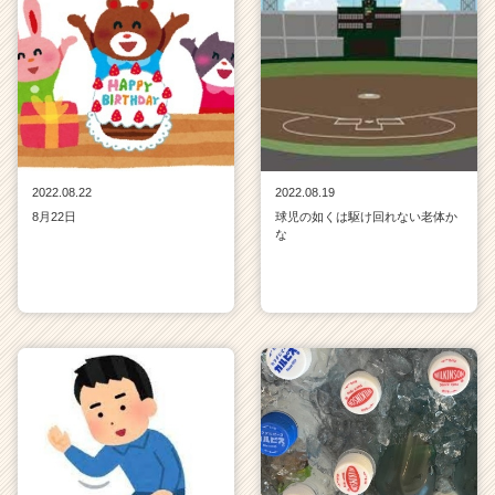
2022.08.22
2022.08.19
8月22日
球児の如くは駆け回れない老体か
な