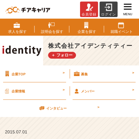
MENU
会員登録
ログイン
1
7
卒
求人を
探す
説明会を
探す
企業を
探す
就職
イベント
向
け
株式会社アイデンティティー
サ
＋ フォロー
マ
ー
イ
>
>
企業TOP
募集
ン
タ
ー
>
>
企業情報
メンバー
ン
開
>
催
インタビュー
決
定！！
【株
2015.07.01
式