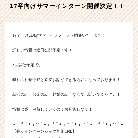
会
17卒向けサマーインターン開催決定！！
社
ア
イ
デ
ン
17卒向け1Dayサマーインターンを開催いたします！
テ
ィ
詳しい情報は近日公開予定です！
テ
ィ
3回開催予定で、
ー
の
タ
弊社の社長今野と直接お話ができる内容になっております！
イ
ム
就活の話、お金の話、起業の話、なんでも聞いてください！
ラ
イ
情報は逐一更新していくのでお見逃しなく！
ン】
|
★.｡.:*･ﾟ★.｡.:*･ﾟ★.｡.:*･ﾟ★.｡.:*･ﾟ★.｡.:*･ﾟ★.｡.:*･ﾟ★.｡.:*･ﾟ★
ベ
ン
【長期インターンシップ募集URL】
チ