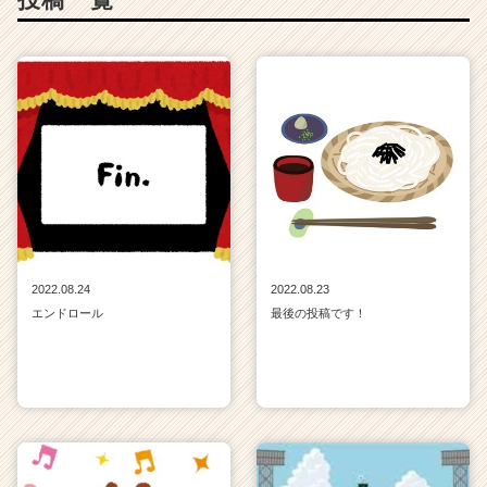
ア
キ
ャ
リ
ア
（C
h
e
e
r
C
a
r
2022.08.24
2022.08.23
e
エンドロール
最後の投稿です！
e
r）