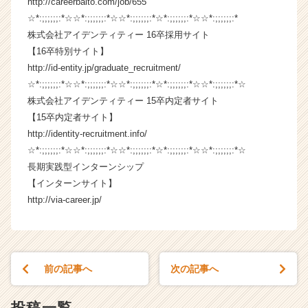
http://careerbaito.com/job/655
ャ
☆*:;;;;;;:*☆☆*:;;;;;;:*☆☆*:;;;;;;:*☆*:;;;;;;:*☆☆*:;;;;;;:*
ー・
株式会社アイデンティティー 16卒採用サイト
成
【16卒特別サイト】
長
http://id-entity.jp/graduate_recruitment/
企
☆*:;;;;;;:*☆☆*:;;;;;;:*☆☆*:;;;;;;:*☆*:;;;;;;:*☆☆*:;;;;;;:*☆
業
か
株式会社アイデンティティー 15卒内定者サイト
ら
【15卒内定者サイト】
ス
http://identity-recruitment.info/
カ
☆*:;;;;;;:*☆☆*:;;;;;;:*☆☆*:;;;;;;:*☆*:;;;;;;:*☆☆*:;;;;;;:*☆
ウ
長期実践型インターンシップ
ト
【インターンサイト】
が
http://via-career.jp/
届
く
就
活
サ
前の記事へ
次の記事へ
イ
ト
チ
投稿一覧