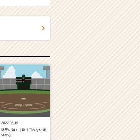
！
2022.08.19
球児の如くは駆け回れない老
体かな