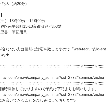
ト記入（約20分）
会】
土） 13時00分～15時00分
谷区南平台町15-13帝都渋谷ビル8階
履歴書、筆記用具
ない方は個別に対応を致しますので「web-recruit@id-entity
いね★
☆☆*:;;;;;;:*☆☆*:;;;;;;:*☆☆*:;;;;;;:*☆☆*:;;;;;;:*☆*:;;;;;;:*☆*:;;;;;;:*☆*:;;;;;;
n-navi.com/p-navi/company_seminar?cid=2772#seminarAnchor
☆☆*:;;;;;;:*☆☆*:;;;;;;:*☆☆*:;;;;;;:*☆☆*:;;;;;;:*☆*:;;;;;;:*☆*:;;;;;;:*☆*:;;;;;;
も随時開催しておりますので予約は下記よりお願いします。
n-navi.com/p-navi/company_seminar?cid=2772#seminarAnchor
にお会いできることを楽しみにしております♪