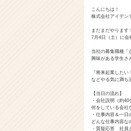
（土）
こんにちは！
【株
式
株式会社アイデン
会
社
まだまだやります
ア
7月4日（土）に
イ
デ
当社の募集職種「
ン
興味がある学生さ
テ
ィ
テ
『将来起業したい
ィ
などやる気に満ち
ー
の
【当日の流れ】
タ
・会社説明（約40
イ
何をしている会社
ム
ラ
・仕事内容＆一日
イ
どんな仕事内容な
ン】
・質疑応答 社員