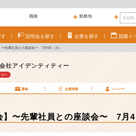
探す
説明会を
探す
企業を
探す
就職
イ
】〜先輩社員との座談会〜 7月4日（土）
会社アイデンティティー
ォロー
募集
企業情報
メンバー
会】〜先輩社員との座談会〜 7月