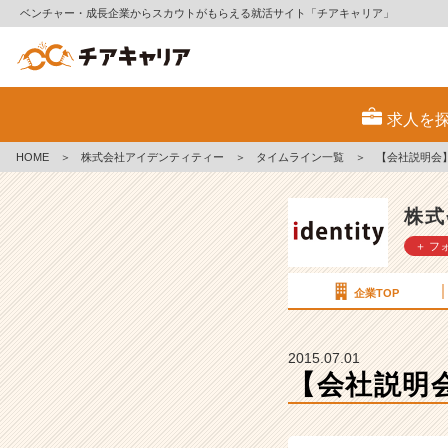
ベンチャー・成長企業からスカウトがもらえる就活サイト「チアキャリア」
【会
社
求人を
説
明
HOME
＞
株式会社アイデンティティー
＞
タイムライン一覧
＞
【会社説明会
会】〜
先
輩
株式
社
＋ フ
員
と
の
企業TOP
座
談
会〜
2015.07.01
7
【会社説明
月
4
日