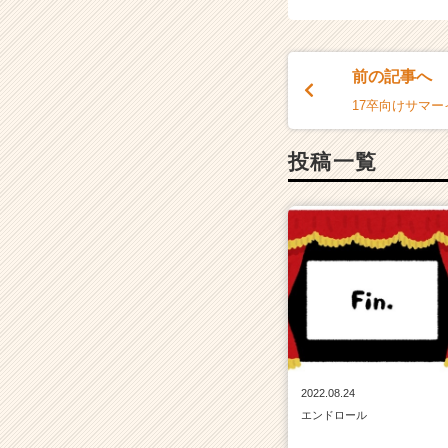
イ
ト
チ
前の記事へ
ア
キ
17卒向けサマ
ャ
リ
投稿一覧
ア
（C
h
e
e
r
C
a
r
e
e
2022.08.24
r）
エンドロール