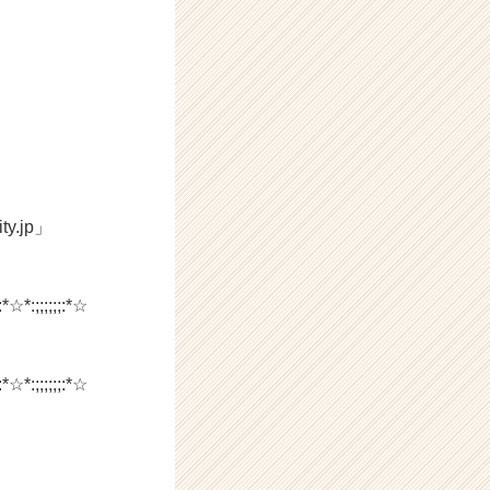
.jp」
:*☆*:;;;;;;:*☆
:*☆*:;;;;;;:*☆