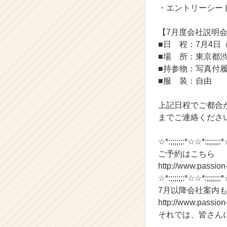
|
・エントリーシー
ベ
ン
【7月度会社説明
チ
■日 程：7月4日（
ャ
ー・
■場 所：東京都渋
成
■持参物：写真付
長
■服 装：自由
企
業
上記日程でご都合が合わ
か
までご連絡くださ
ら
ス
カ
☆*:;;;;;;:*☆☆*:;;;;;;:*
ウ
ご予約はこちら
ト
http://www.passio
が
☆*:;;;;;;:*☆☆*:;;;;;;:*
届
7月以降会社案内
く
http://www.passio
就
それでは、皆さん
活
サ