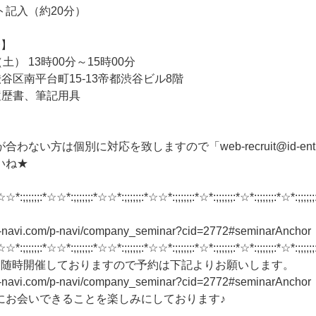
ト記入（約20分）
会】
土） 13時00分～15時00分
谷区南平台町15-13帝都渋谷ビル8階
履歴書、筆記用具
ない方は個別に対応を致しますので「web-recruit@id-entity
いね★
☆☆*:;;;;;;:*☆☆*:;;;;;;:*☆☆*:;;;;;;:*☆☆*:;;;;;;:*☆*:;;;;;;:*☆*:;;;;;;:*☆*:;;;;;;
n-navi.com/p-navi/company_seminar?cid=2772#seminarAnchor
☆☆*:;;;;;;:*☆☆*:;;;;;;:*☆☆*:;;;;;;:*☆☆*:;;;;;;:*☆*:;;;;;;:*☆*:;;;;;;:*☆*:;;;;;;
も随時開催しておりますので予約は下記よりお願いします。
n-navi.com/p-navi/company_seminar?cid=2772#seminarAnchor
にお会いできることを楽しみにしております♪