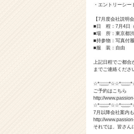
|
・エントリーシー
ベ
ン
【7月度会社説明
チ
■日 程：7月4日（
ャ
ー・
■場 所：東京都渋
成
■持参物：写真付
長
■服 装：自由
企
業
上記日程でご都合が合わ
か
までご連絡くださ
ら
ス
カ
☆*:;;;;;;:*☆☆*:;;;;;;:*
ウ
ご予約はこちら
ト
http://www.passio
が
☆*:;;;;;;:*☆☆*:;;;;;;:*
届
7月以降会社案内
く
http://www.passio
就
それでは、皆さん
活
サ