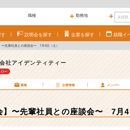
探す
説明会を
探す
企業を
探す
就職
イ
】〜先輩社員との座談会〜 7月4日（土）
会社アイデンティティー
ォロー
募集
企業情報
メンバー
会】〜先輩社員との座談会〜 7月