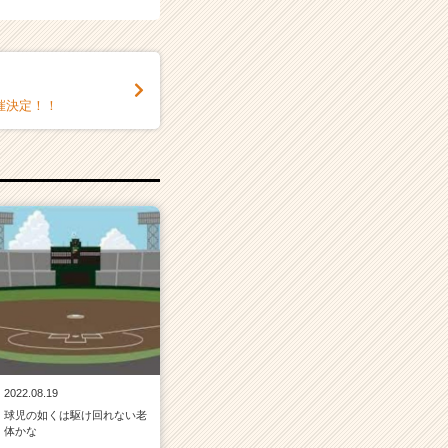
催決定！！
2022.08.19
球児の如くは駆け回れない老
体かな