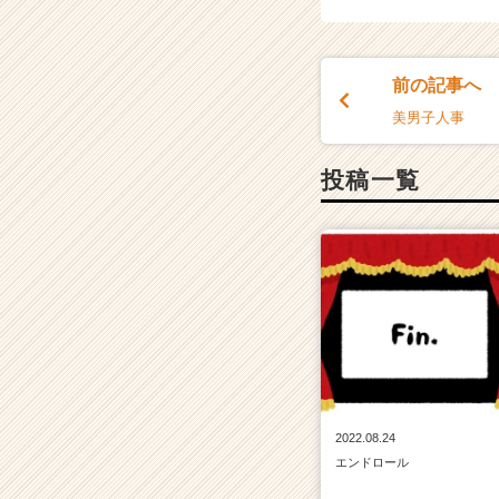
イ
ト
チ
前の記事へ
ア
キ
美男子人事
ャ
リ
投稿一覧
ア
（C
h
e
e
r
C
a
r
e
e
2022.08.24
r）
エンドロール