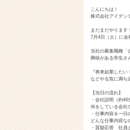
（土）
こんにちは！
【株
式
株式会社アイデン
会
社
まだまだやります
ア
7月4日（土）に
イ
デ
当社の募集職種「
ン
興味がある学生さ
テ
ィ
テ
『将来起業したい
ィ
などやる気に満ち
ー
の
【当日の流れ】
タ
・会社説明（約40
イ
何をしている会社
ム
ラ
・仕事内容＆一日
イ
どんな仕事内容な
ン】
・質疑応答 社員