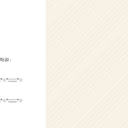
.jp」
:*☆*:;;;;;;:*☆
:*☆*:;;;;;;:*☆