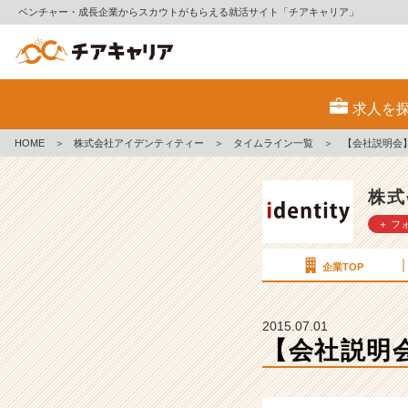
ベンチャー・成長企業からスカウトがもらえる就活サイト「チアキャリア」
【会
社
求人を
説
明
HOME
＞
株式会社アイデンティティー
＞
タイムライン一覧
＞
【会社説明会
会】〜
先
輩
株式
社
＋ フ
員
と
の
企業TOP
座
談
会〜
2015.07.01
7
【会社説明
月
4
日