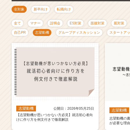
ャ
リ
全対象
新卒向け
転職向け
ア
（C
全て
マナー
説明会
ES対策
面接対策
親対策
h
e
自己PR
志望動機
グループディスカッション
スタートア
e
r
C
a
r
e
e
r）
志望動機
公開日：2026年05月25日
志望動機
【志望動機が思いつかない方必見】就活初心者向
志望動機の
けに作り方を例文付きで徹底解説
が必要な理由