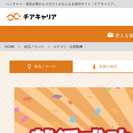
ベンチャー・成長企業からスカウトがもらえる就活サイト「チアキャリア」
選
考
求人を
対
策・
HOME
＞
就活ノウハウ
＞
カテゴリ：志望動機
就
活
ノ
就活ノウハウ
先輩の就活
ウ
ハ
ウ
記
事
|
ベ
ン
チ
ャ
ー・