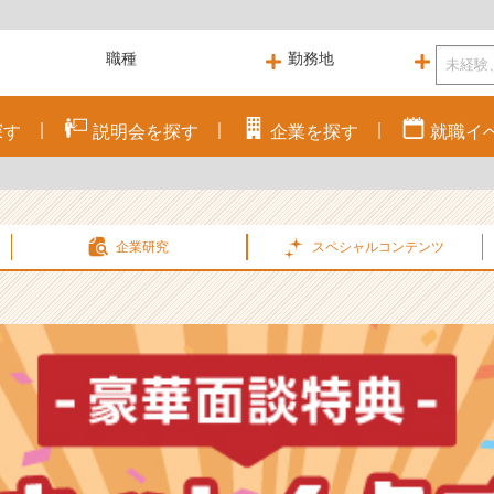
探す
説明会を
探す
企業を
探す
就職
イ
企業研究
スペシャル
コンテンツ