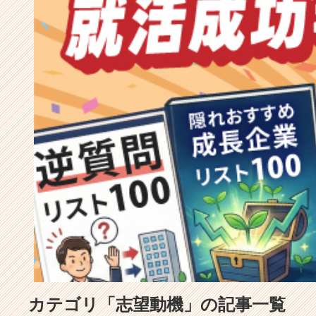
成
長
企
業
か
ら
ス
カ
ウ
ト
が
届
く
就
活
サ
イ
ト
チ
ア
カテゴリ「志望動機」の記事一覧
キ