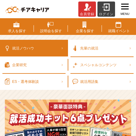
MENU
会員登録
ログイン
選
考
対
求人を
探す
説明会を
探す
企業を
探す
就職
イベント
策・
就
活
就活ノウハウ
先輩の就活
ノ
ウ
企業研究
スペシャル
コンテンツ
ハ
ウ
記
ES・選考
体験談
就活用語集
事
|
ベ
ン
チ
ャ
ー・
成