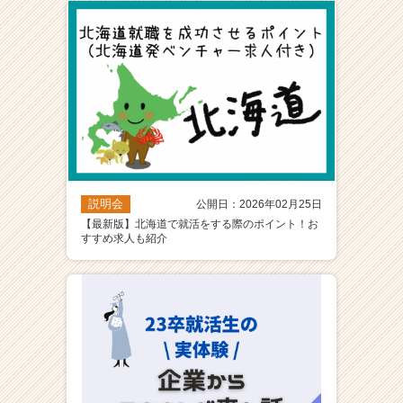
ア
（C
h
e
e
r
C
a
r
e
説明会
公開日：2026年02月25日
e
【最新版】北海道で就活をする際のポイント！お
r）
すすめ求人も紹介