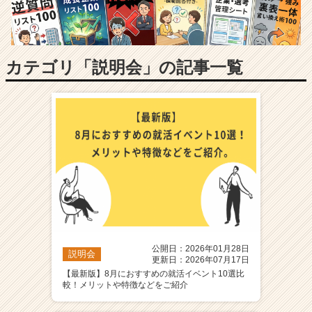
長
企
業
か
ら
カテゴリ「説明会」の記事一覧
ス
カ
ウ
ト
が
届
く
就
活
サ
イ
ト
公開日：2026年01月28日
チ
説明会
更新日：2026年07月17日
ア
【最新版】8月におすすめの就活イベント10選比
キ
較！メリットや特徴などをご紹介
ャ
リ