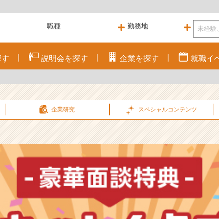
探す
説明会を
探す
企業を
探す
就職
イ
企業研究
スペシャル
コンテンツ