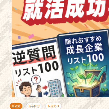
成
長
企
業
か
ら
ス
カ
ウ
ト
が
届
く
就
活
サ
イ
ト
チ
ア
キ
全対象
新卒向け
転職向け