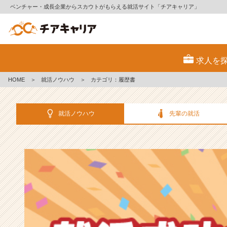
ベンチャー・成長企業からスカウトがもらえる就活サイト「チアキャリア」
選
考
求人を
対
策・
HOME
＞
就活ノウハウ
＞
カテゴリ：履歴書
就
活
ノ
就活ノウハウ
先輩の就活
ウ
ハ
ウ
記
事
|
ベ
ン
チ
ャ
ー・