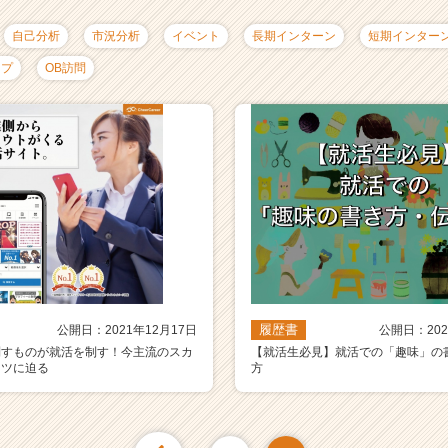
自己分析
市況分析
イベント
長期インターン
短期インター
ップ
OB訪問
履歴書
公開日：2021年12月17日
公開日：202
制すものが就活を制す！今主流のスカ
【就活生必見】就活での「趣味」の
コツに迫る
方