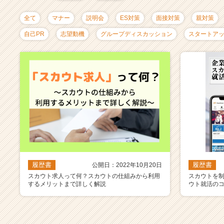
ャ
リ
全て
マナー
説明会
ES対策
面接対策
親対策
ア
（C
自己PR
志望動機
グループディスカッション
スタートア
h
e
e
r
C
a
r
e
e
r）
履歴書
履歴書
公開日：2022年10月20日
スカウト求人って何？スカウトの仕組みから利用
スカウトを
するメリットまで詳しく解説
ウト就活の