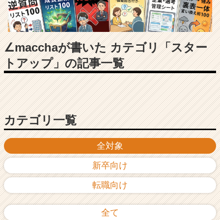
長
企
業
か
ら
∠macchaが書いた カテゴリ「スター
ス
トアップ」の記事一覧
カ
ウ
ト
が
届
く
カテゴリ一覧
就
活
全対象
サ
イ
新卒向け
ト
チ
転職向け
ア
キ
ャ
全て
リ