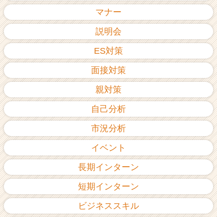
ア
マナー
（C
h
説明会
e
ES対策
e
r
面接対策
C
a
親対策
r
e
自己分析
e
r）
市況分析
イベント
長期インターン
短期インターン
ビジネススキル