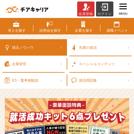
MENU
会員登録
ログイン
選
考
対
求人を
探す
説明会を
探す
企業を
探す
就職
イベント
策・
就
活
就活ノウハウ
先輩の就活
ノ
ウ
企業研究
スペシャル
コンテンツ
ハ
ウ
記
ES・選考
体験談
就活用語集
事
|
ベ
ン
チ
ャ
ー・
成