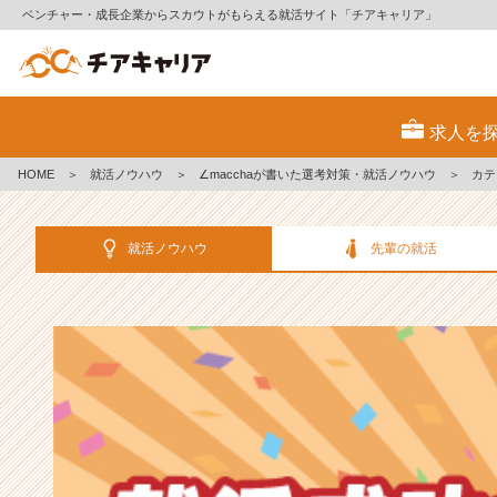
ベンチャー・成長企業からスカウトがもらえる就活サイト「チアキャリア」
選
考
求人を
対
策・
HOME
＞
就活ノウハウ
＞
∠macchaが書いた選考対策・就活ノウハウ
＞
カテ
就
活
ノ
就活ノウハウ
先輩の就活
ウ
ハ
ウ
記
事
|
ベ
ン
チ
ャ
ー・