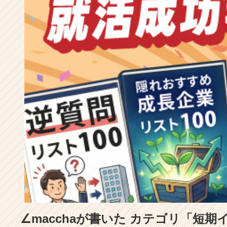
成
長
企
業
か
ら
ス
カ
ウ
ト
が
届
く
就
活
サ
イ
ト
チ
ア
∠macchaが書いた カテゴリ「短
キ