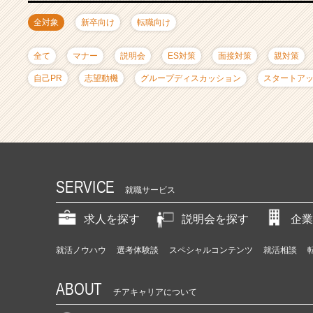
ャ
リ
全対象
新卒向け
転職向け
ア
（C
全て
マナー
説明会
ES対策
面接対策
親対策
h
e
自己PR
志望動機
グループディスカッション
スタートア
e
r
C
a
r
e
e
SERVICE
就職サービス
r）
求人を探す
説明会を探す
企業
就活ノウハウ
選考体験談
スペシャルコンテンツ
就活相談
ABOUT
チアキャリアについて