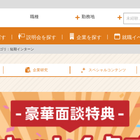
探す
説明会を
探す
企業を
探す
就職
イ
ゴリ：短期インターン
企業研究
スペシャル
コンテンツ