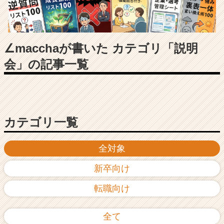
長
企
業
か
ら
∠macchaが書いた カテゴリ「説明
ス
会」の記事一覧
カ
ウ
ト
が
届
く
カテゴリ一覧
就
活
全対象
サ
イ
新卒向け
ト
チ
転職向け
ア
キ
ャ
全て
リ