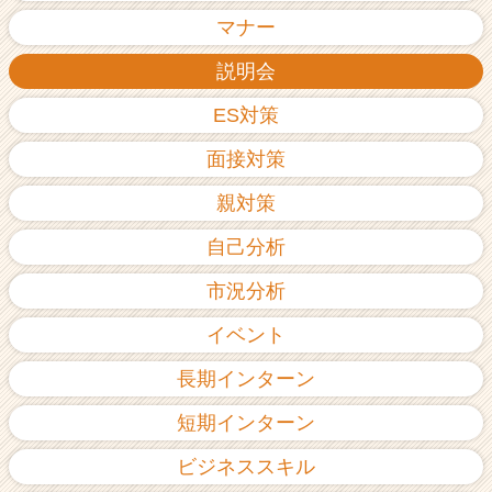
ア
マナー
（C
h
説明会
e
ES対策
e
r
面接対策
C
a
親対策
r
e
自己分析
e
r）
市況分析
イベント
長期インターン
短期インターン
ビジネススキル