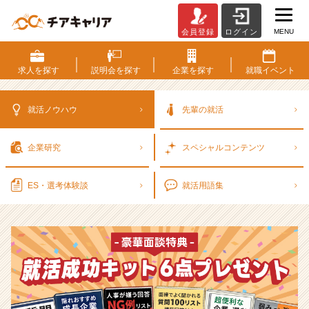
MENU
会員登録
ログイン
選
考
対
求人を
探す
説明会を
探す
企業を
探す
就職
イベント
策・
就
活
就活ノウハウ
先輩の就活
ノ
ウ
企業研究
スペシャル
コンテンツ
ハ
ウ
記
ES・選考
体験談
就活用語集
事
|
ベ
ン
チ
ャ
ー・
成