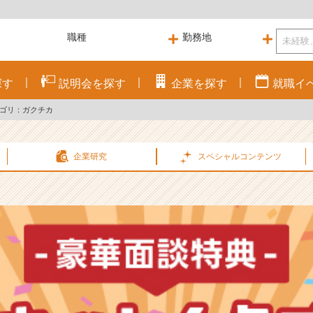
探す
説明会を
探す
企業を
探す
就職
イ
ゴリ：ガクチカ
企業研究
スペシャル
コンテンツ