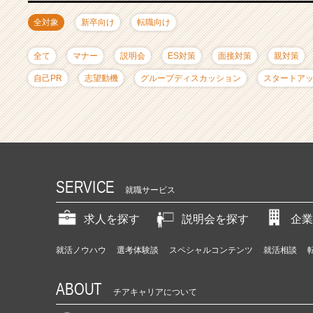
ャ
リ
全対象
新卒向け
転職向け
ア
（C
全て
マナー
説明会
ES対策
面接対策
親対策
h
e
自己PR
志望動機
グループディスカッション
スタートア
e
r
C
a
r
e
e
SERVICE
就職サービス
r）
求人を探す
説明会を探す
企業
就活ノウハウ
選考体験談
スペシャルコンテンツ
就活相談
ABOUT
チアキャリアについて