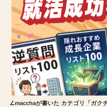
成
長
企
業
か
ら
ス
カ
ウ
ト
が
届
く
就
活
サ
イ
ト
チ
ア
∠macchaが書いた カテゴリ「ガ
キ