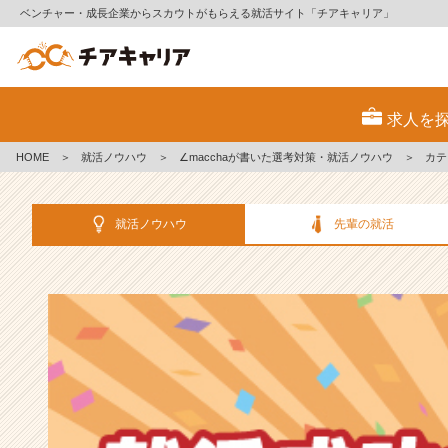
ベンチャー・成長企業からスカウトがもらえる就活サイト「チアキャリア」
選
考
求人を
対
策・
HOME
＞
就活ノウハウ
＞
∠macchaが書いた選考対策・就活ノウハウ
＞
カテ
就
活
ノ
就活ノウハウ
先輩の就活
ウ
ハ
ウ
記
事
|
ベ
ン
チ
ャ
ー・