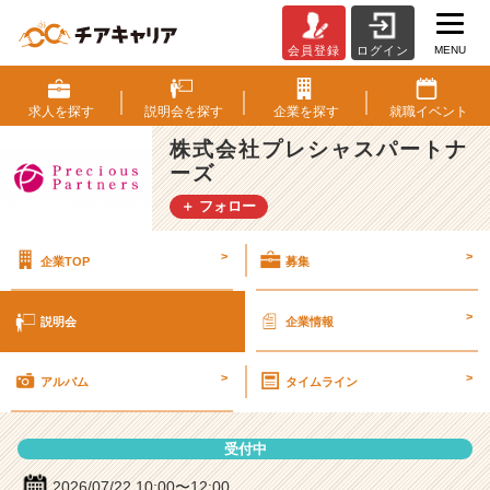
MENU
会員登録
ログイン
株
式
会
求人を
探す
説明会を
探す
企業を
探す
就職
イベント
社
株式会社プレシャスパートナ
プ
ーズ
レ
シ
＋ フォロー
ャ
ス
>
>
企業TOP
募集
パ
ー
ト
>
説明会
企業情報
ナ
ー
>
>
ズ
アルバム
タイムライン
の
説
受付中
明
会
2026/07/22 10:00〜12:00