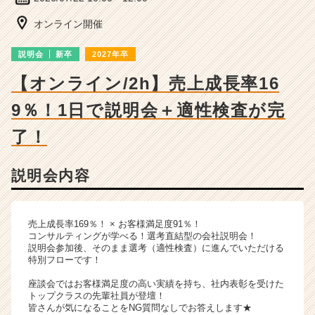
詳
細
オンライン開催
|
ベ
説明会
新卒
2027年卒
ン
チ
【オンライン/2h】売上成長率16
ャ
9％！1日で説明会＋適性検査が完
ー・
成
了！
長
企
業
説明会内容
か
ら
ス
売上成長率169％！ × お客様満足度91％！
カ
コンサルティングが学べる！選考直結型の会社説明会！
ウ
説明会参加後、そのまま選考（適性検査）に進んでいただける
ト
特別フローです！
が
座談会ではお客様満足度の高い実績を持ち、社内表彰を受けた
届
トップクラスの先輩社員が登壇！
く
皆さんが気になることをNG質問なしでお答えします★
就