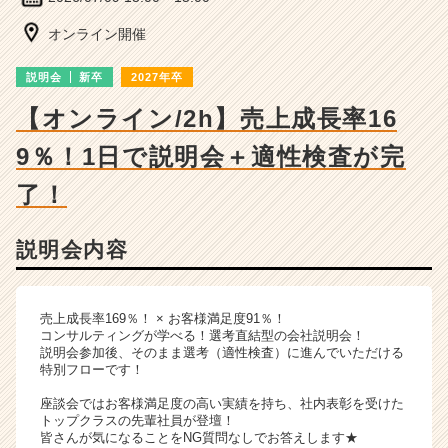
詳
細
オンライン開催
|
ベ
説明会
新卒
2027年卒
ン
チ
【オンライン/2h】売上成長率16
ャ
9％！1日で説明会＋適性検査が完
ー・
成
了！
長
企
業
説明会内容
か
ら
ス
売上成長率169％！ × お客様満足度91％！
カ
コンサルティングが学べる！選考直結型の会社説明会！
ウ
説明会参加後、そのまま選考（適性検査）に進んでいただける
ト
特別フローです！
が
座談会ではお客様満足度の高い実績を持ち、社内表彰を受けた
届
トップクラスの先輩社員が登壇！
く
皆さんが気になることをNG質問なしでお答えします★
就