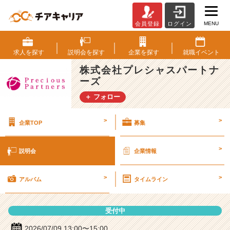
MENU
会員登録
ログイン
株
式
会
求人を
探す
説明会を
探す
企業を
探す
就職
イベント
社
株式会社プレシャスパートナ
プ
ーズ
レ
シ
＋ フォロー
ャ
ス
>
>
企業TOP
募集
パ
ー
ト
>
説明会
企業情報
ナ
ー
>
>
ズ
アルバム
タイムライン
の
説
受付中
明
会
2026/07/09 13:00〜15:00