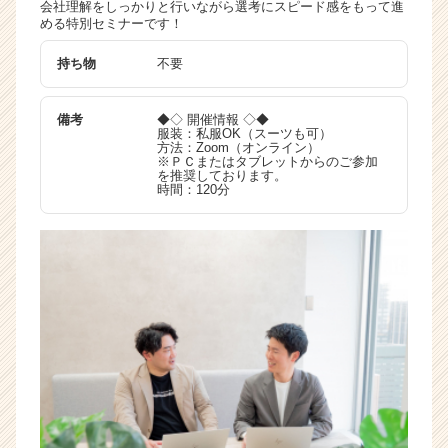
会社理解をしっかりと行いながら選考にスピード感をもって進
活
める特別セミナーです！
サ
イ
持ち物
不要
ト
チ
備考
◆◇ 開催情報 ◇◆
ア
服装：私服OK（スーツも可）
キ
方法：Zoom（オンライン）
※ＰＣまたはタブレットからのご参加
ャ
を推奨しております。
リ
時間：120分
ア
（C
h
e
e
r
C
a
r
e
e
r）