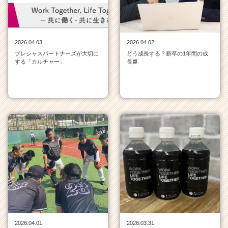
届
く
就
活
2026.04.03
2026.04.02
サ
プレシャスパートナーズが大切に
どう成長する？新卒の1年間の成
する「カルチャー」
長📘
イ
ト
チ
ア
キ
ャ
リ
ア
（C
h
e
e
r
C
a
r
2026.04.01
2026.03.31