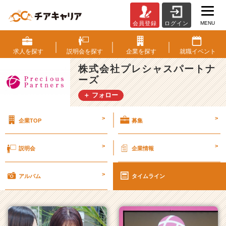
MENU
会員登録
ログイン
株
式
会
求人を
探す
説明会を
探す
企業を
探す
就職
イベント
社
株式会社プレシャスパートナ
プ
ーズ
レ
シ
＋ フォロー
ャ
ス
>
>
企業TOP
募集
パ
ー
ト
>
>
説明会
企業情報
ナ
ー
>
ズ
アルバム
タイムライン
の
タ
イ
ム