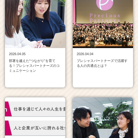
ラ
イ
ン
一
覧
|
ベ
ン
チ
2026.04.05
2026.04.04
ャ
部署を越えた“つながり”を育て
プレシャスパートナーズで活躍す
ー・
る！プレシャスパートナーズのコ
る人の共通点とは？
ミュニケーション
成
長
企
業
か
ら
ス
カ
ウ
ト
が