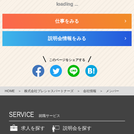
活
loading ...
loading ...
loading ...
loading ...
loading ...
loading ...
loading ...
loading ...
loading ...
サ
イ
ト
仕事をみる
チ
ア
説明会情報をみる
キ
ャ
リ
ア
このページをシェアする
（C
h
e
e
r
HOME
＞
株式会社プレシャスパートナーズ
＞
会社情報
＞
メンバー
C
a
r
SERVICE
e
就職サービス
e
r）
求人を探す
説明会を探す