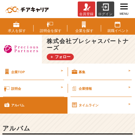
MENU
会員登録
ログイン
ベ
ン
チ
求人を
探す
説明会を
探す
企業を
探す
就職
イベント
ャ
株式会社プレシャスパートナ
ー・
ーズ
成
長
＋ フォロー
企
業
>
>
企業TOP
募集
か
ら
ス
>
>
説明会
企業情報
カ
ウ
>
ト
アルバム
タイムライン
が
届
く
アルバム
就