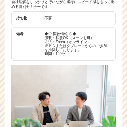
会社理解をしっかりと行いながら選考にスピード感をもって進
活
める特別セミナーです！
サ
イ
持ち物
不要
ト
チ
備考
◆◇ 開催情報 ◇◆
ア
服装：私服OK（スーツも可）
キ
方法：Zoom（オンライン）
※ＰＣまたはタブレットからのご参加
ャ
を推奨しております。
リ
時間：120分
ア
（C
h
e
e
r
C
a
r
e
e
r）