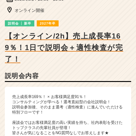
詳
細
オンライン開催
|
ベ
説明会
新卒
2027年卒
ン
チ
【オンライン/2h】売上成長率16
ャ
9％！1日で説明会＋適性検査が完
ー・
成
了！
長
企
業
説明会内容
か
ら
ス
売上成長率169％！ × お客様満足度91％！
カ
コンサルティングが学べる！選考直結型の会社説明会！
ウ
説明会参加後、そのまま選考（適性検査）に進んでいただける
ト
特別フローです！
が
座談会ではお客様満足度の高い実績を持ち、社内表彰を受けた
届
トップクラスの先輩社員が登壇！
く
皆さんが気になることをNG質問なしでお答えします★
就