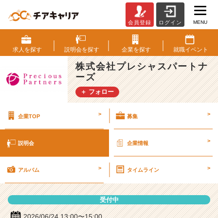
MENU
会員登録
ログイン
株
式
会
求人を
探す
説明会を
探す
企業を
探す
就職
イベント
社
株式会社プレシャスパートナ
プ
ーズ
レ
シ
＋ フォロー
ャ
ス
>
>
企業TOP
募集
パ
ー
ト
>
説明会
企業情報
ナ
ー
>
>
ズ
アルバム
タイムライン
の
説
受付中
明
会
2026/06/24 13:00〜15:00