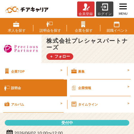
MENU
会員登録
ログイン
株
式
会
求人を
探す
説明会を
探す
企業を
探す
就職
イベント
社
株式会社プレシャスパートナ
プ
ーズ
レ
シ
＋ フォロー
ャ
ス
>
>
企業TOP
募集
パ
ー
ト
>
説明会
企業情報
ナ
ー
>
>
ズ
アルバム
タイムライン
の
説
受付中
明
会
2026/06/02 10:00〜12:00