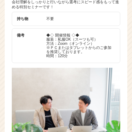
会社理解をしっかりと行いながら選考にスピード感をもって進
活
める特別セミナーです！
サ
イ
持ち物
不要
ト
チ
備考
◆◇ 開催情報 ◇◆
ア
服装：私服OK（スーツも可）
キ
方法：Zoom（オンライン）
※ＰＣまたはタブレットからのご参加
ャ
を推奨しております。
リ
時間：120分
ア
（C
h
e
e
r
C
a
r
e
e
r）