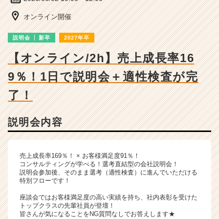
詳
細
オンライン開催
|
ベ
説明会
新卒
2027年卒
ン
チ
【オンライン/2h】売上成長率16
ャ
9％！1日で説明会＋適性検査が完
ー・
成
了！
長
企
業
説明会内容
か
ら
ス
売上成長率169％！ × お客様満足度91％！
カ
コンサルティングが学べる！選考直結型の会社説明会！
ウ
説明会参加後、そのまま選考（適性検査）に進んでいただける
ト
特別フローです！
が
座談会ではお客様満足度の高い実績を持ち、社内表彰を受けた
届
トップクラスの先輩社員が登壇！
く
皆さんが気になることをNG質問なしでお答えします★
就